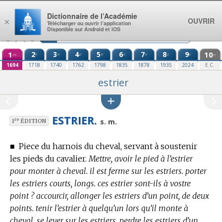
Aller au contenu
Dictionnaire de l’Académie
OUVRIR
×
Télécharger ou ouvrir l’application
Disponible sur Android et iOS
1
2
3
4
5
6
7
8
9
10
e
e
e
e
e
e
e
e
re
e
1694
1718
1740
1762
1798
1835
1878
1935
2024
E.C.
estrier
ESTRIER.
re
s. m.
1
ÉDITION
■
Piece du harnois du cheval, servant à soustenir
les pieds du cavalier.
Mettre, avoir le pied à l’estrier
pour monter à cheval. il est ferme sur les estriers. porter
les estriers courts, longs. ces estrier sont-ils à vostre
point ? accourcir, allonger les estriers d’un point, de deux
points. tenir l’estrier à quelqu’un lors qu’il monte à
cheval. se lever sur les estriers. perdre les estriers d’un