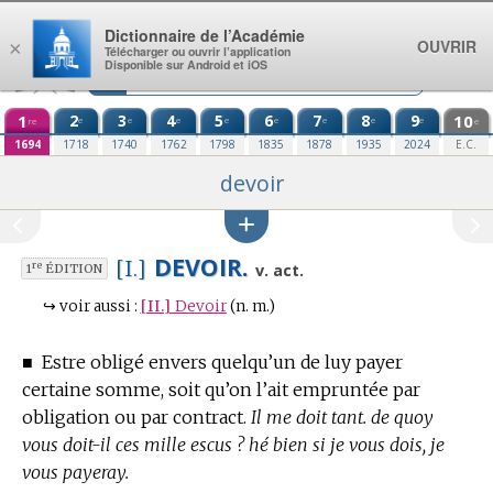
Aller au contenu
Dictionnaire de l’Académie
OUVRIR
×
Télécharger ou ouvrir l’application
Disponible sur Android et iOS
1
2
3
4
5
6
7
8
9
10
e
e
e
e
e
e
e
e
re
e
1694
1718
1740
1762
1798
1835
1878
1935
2024
E.C.
devoir
DEVOIR.
[I.]
re
v. act.
1
ÉDITION
↪
voir aussi :
[II.]
Devoir
(n. m.)
■
Estre obligé envers quelqu’un de luy payer
certaine somme, soit qu’on l’ait empruntée par
obligation ou par contract.
Il me doit tant. de quoy
vous doit-il ces mille escus ? hé bien si je vous dois, je
vous payeray.