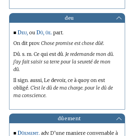
deu
Deu,
Dû, üe.
■
ou
part.
On dit prov.
Chose promise est chose dûë.
Dû. s. m. Ce qui est dû.
Je redemande mon dû.
j’ay fait saisir sa terre pour la seureté de mon
dû.
Il sign. aussi, Le devoir, ce à quoy on est
obligé.
C’est le dû de ma charge. pour le dû de
ma conscience.
dûement
Dûement.
■
adv. D’une maniere convenable à