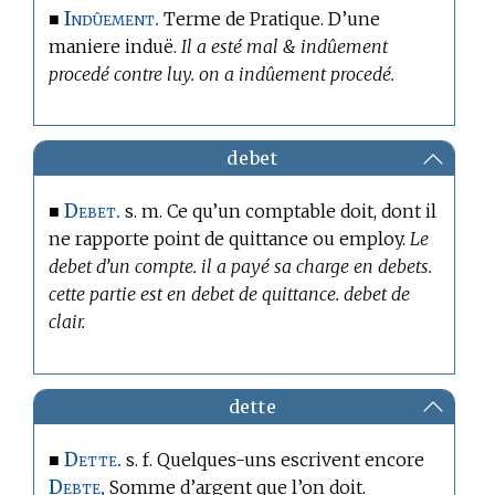
Indûement.
■
Terme de Pratique.
D’une
maniere induë.
Il a esté mal & indûement
procedé contre luy. on a indûement procedé.
debet
Debet.
■
s. m. Ce qu’un comptable doit, dont il
ne rapporte point de quittance ou employ.
Le
debet d’un compte. il a payé sa charge en debets.
cette partie est en debet de quittance. debet de
clair.
dette
Dette.
■
s. f. Quelques-uns escrivent encore
Debte,
Somme d’argent que l’on doit.