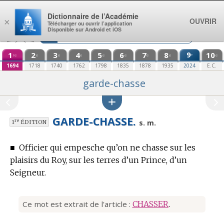
Aller au contenu
Dictionnaire de l’Académie
OUVRIR
×
Télécharger ou ouvrir l’application
Disponible sur Android et iOS
1
2
3
4
5
6
7
8
9
10
e
re
e
e
e
e
e
e
e
e
1694
1718
1740
1762
1798
1835
1878
1935
2024
E.C.
garde-chasse
GARDE-CHASSE.
re
s. m.
1
ÉDITION
■
Officier qui empesche qu’on ne chasse sur les
plaisirs du Roy, sur les terres d’un Prince, d’un
Seigneur.
Ce mot est extrait de l'article :
CHASSER
.