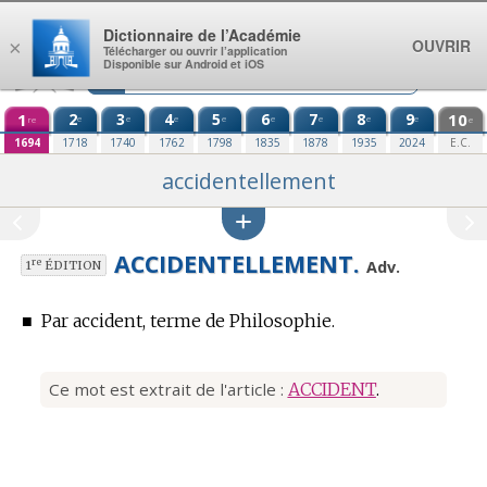
Aller au contenu
Dictionnaire de l’Académie
OUVRIR
×
Télécharger ou ouvrir l’application
Disponible sur Android et iOS
1
2
3
4
5
6
7
8
9
10
e
e
e
e
e
e
e
e
re
e
1694
1718
1740
1762
1798
1835
1878
1935
2024
E.C.
accidentellement
ACCIDENTELLEMENT.
re
Adv.
1
ÉDITION
■
Par accident,
terme de Philosophie.
Ce mot est extrait de l'article :
ACCIDENT
.