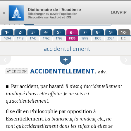
Aller au contenu
Dictionnaire de l’Académie
OUVRIR
×
Télécharger ou ouvrir l’application
Disponible sur Android et iOS
1
2
3
4
5
6
7
8
9
10
re
e
e
e
e
e
e
e
e
e
1694
1718
1740
1762
1798
1835
1878
1935
2024
E.C.
accidentellement
ACCIDENTELLEMENT.
e
adv.
6
ÉDITION
■
Par accident, par hasard.
Il n’est qu’accidentellement
impliqué dans cette affaire. Je ne suis ici
qu’accidentellement.
Il se dit
en Philosophie
par opposition à
Essentiellement.
La blancheur, la rondeur, etc., ne
sont qu’accidentellement dans les sujets où elles se