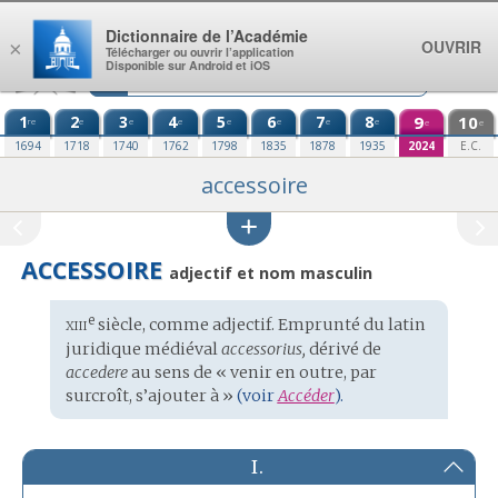
Aller au contenu
Dictionnaire de l’Académie
OUVRIR
×
Télécharger ou ouvrir l’application
Disponible sur Android et iOS
1
2
3
4
5
6
7
8
9
10
re
e
e
e
e
e
e
e
e
e
1694
1718
1740
1762
1798
1835
1878
1935
2024
E.C.
accessoire
ACCESSOIRE
adjectif et nom masculin
xiii
e
Étymologie
siècle, comme adjectif. Emprunté du
latin
:
juridique médiéval
accessorius,
dérivé de
accedere
au sens de « venir en outre, par
surcroît, s’ajouter à »
(voir
Accéder
).
I.