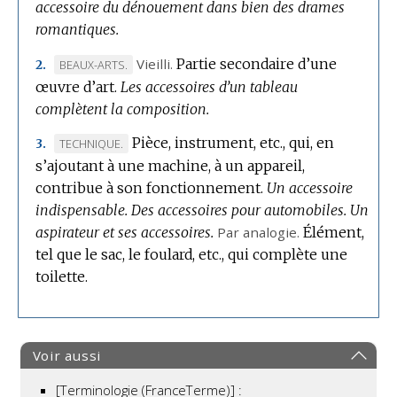
accessoire du dénouement dans bien des drames
romantiques.
Vieilli.
Partie secondaire d’une
MARQUE
BEAUX-ARTS.
2.
œuvre d’art.
DE
Les accessoires d’un tableau
complètent la composition.
DOMAINE
:
Pièce, instrument, etc., qui, en
MARQUE
TECHNIQUE.
3.
s’ajoutant à une machine, à un appareil,
DE
contribue à son fonctionnement.
DOMAINE
Un accessoire
indispensable.
:
Des accessoires pour automobiles.
Un
aspirateur et ses accessoires.
Par analogie.
Élément,
tel que le sac, le foulard, etc., qui complète une
toilette.
Voir aussi
[Terminologie (FranceTerme)] :