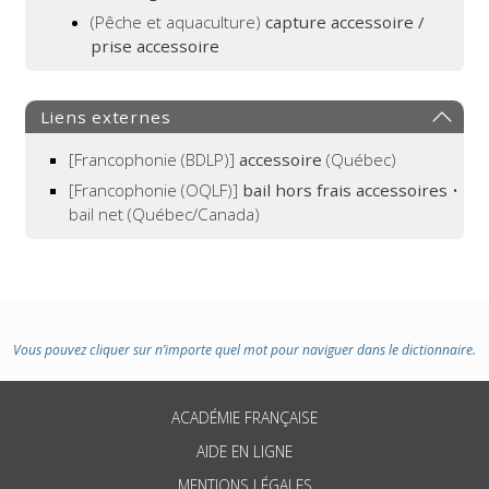
(Pêche et aquaculture)
capture accessoire /
prise accessoire
Liens externes
[Francophonie (BDLP)]
accessoire
(Québec)
[Francophonie (OQLF)]
bail hors frais accessoires
•
bail net (Québec/Canada)
Vous pouvez cliquer sur n’importe quel mot pour naviguer dans le dictionnaire.
ACADÉMIE FRANÇAISE
AIDE EN LIGNE
MENTIONS LÉGALES