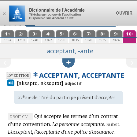
Aller au contenu
Dictionnaire de l’Académie
OUVRIR
×
Télécharger ou ouvrir l’application
Disponible sur Android et iOS
1
2
3
4
5
6
7
8
9
10
re
e
e
e
e
e
e
e
e
e
1694
1718
1740
1762
1798
1835
1878
1935
2024
E.C.
acceptant, -ante
✻
ACCEPTANT, ACCEPTANTE
e
10
ÉDITION
[aksɛptɑ̃, aksɛptɑ̃t]
adjectif
xv
e
Étymologie
siècle. Tiré du participe présent d’
accepter.
:
Qui accepte les termes d’un contrat,
MARQUE
DROIT CIVIL.
d’une convention.
DE
La personne acceptante.
Subst.
L’acceptant, l’acceptante d’une police d’assurance.
DOMAINE