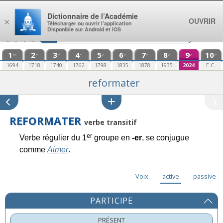
Aller au contenu
Dictionnaire de l’Académie
OUVRIR
×
Télécharger ou ouvrir l’application
Disponible sur Android et iOS
1
2
3
4
5
6
7
8
9
10
re
e
e
e
e
e
e
e
e
e
1694
1718
1740
1762
1798
1835
1878
1935
2024
E.C.
reformater
REFORMATER
verbe transitif
er
Verbe régulier du 1
groupe en
-er
, se conjugue
comme
Aimer
.
Voix
active
passive
PARTICIPE
PRÉSENT