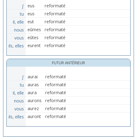
j’
eus
reformaté
tu
eus
reformaté
il, elle
eut
reformaté
nous
eûmes
reformaté
vous
eûtes
reformaté
ils, elles
eurent
reformaté
FUTUR ANTÉRIEUR
j’
aurai
reformaté
tu
auras
reformaté
il, elle
aura
reformaté
nous
aurons
reformaté
vous
aurez
reformaté
ils, elles
auront
reformaté