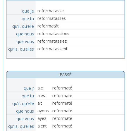
que je
reformatasse
que tu
reformatasses
qu’il, qu’elle
reformatât
que nous
reformatassions
que vous
reformatassiez
qu’ils, qu’elles
reformatassent
PASSÉ
que j’
aie
reformaté
que tu
aies
reformaté
qu’il, qu’elle
ait
reformaté
que nous
ayons
reformaté
que vous
ayez
reformaté
qu’ils, qu’elles
aient
reformaté