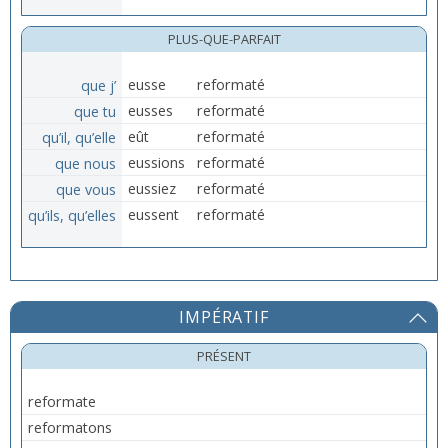
PLUS-QUE-PARFAIT
que j’
eusse
reformaté
que tu
eusses
reformaté
qu’il, qu’elle
eût
reformaté
que nous
eussions
reformaté
que vous
eussiez
reformaté
qu’ils, qu’elles
eussent
reformaté
IMPÉRATIF
PRÉSENT
reformate
reformatons