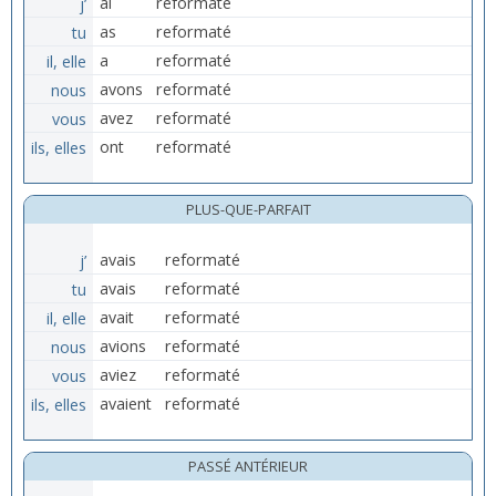
j’
ai
reformaté
tu
as
reformaté
il, elle
a
reformaté
nous
avons
reformaté
vous
avez
reformaté
ils, elles
ont
reformaté
PLUS-QUE-PARFAIT
j’
avais
reformaté
tu
avais
reformaté
il, elle
avait
reformaté
nous
avions
reformaté
vous
aviez
reformaté
ils, elles
avaient
reformaté
PASSÉ ANTÉRIEUR