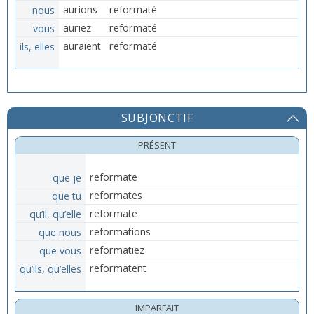
nous
aurions
reformaté
vous
auriez
reformaté
ils, elles
auraient
reformaté
SUBJONCTIF
PRÉSENT
que je
reformate
que tu
reformates
qu’il, qu’elle
reformate
que nous
reformations
que vous
reformatiez
qu’ils, qu’elles
reformatent
IMPARFAIT