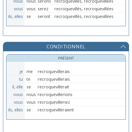
nous
nous
serons
recroquevillés, recroquevillées
vous
vous
serez
recroquevillés, recroquevillées
ils, elles
se
seront
recroquevillés, recroquevillées
CONDITIONNEL
PRÉSENT
je
me
recroquevillerais
tu
te
recroquevillerais
il, elle
se
recroquevillerait
nous
nous
recroquevillerions
vous
vous
recroquevilleriez
ils, elles
se
recroquevilleraient