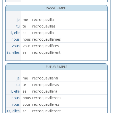
PASSÉ SIMPLE
je
me
recroquevillai
tu
te
recroquevillas
il, elle
se
recroquevilla
nous
nous
recroquevillâmes
vous
vous
recroquevillâtes
ils, elles
se
recroquevillèrent
FUTUR SIMPLE
je
me
recroquevillerai
tu
te
recroquevilleras
il, elle
se
recroquevillera
nous
nous
recroquevillerons
vous
vous
recroquevillerez
ils, elles
se
recroquevilleront