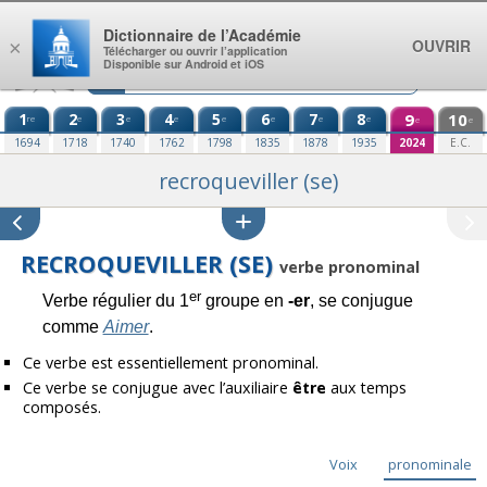
Aller au contenu
Dictionnaire de l’Académie
OUVRIR
×
Télécharger ou ouvrir l’application
Disponible sur Android et iOS
1
2
3
4
5
6
7
8
9
10
re
e
e
e
e
e
e
e
e
e
1694
1718
1740
1762
1798
1835
1878
1935
2024
E.C.
recroqueviller (se)
RECROQUEVILLER (SE)
verbe pronominal
er
Verbe régulier du 1
groupe en
-er
, se conjugue
comme
Aimer
.
Ce verbe est essentiellement pronominal.
Ce verbe se conjugue avec l’auxiliaire
être
aux temps
composés.
Voix
pronominale