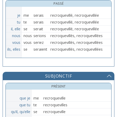
PASSÉ
je
me
serais
recroquevillé, recroquevillée
tu
te
serais
recroquevillé, recroquevillée
il, elle
se
serait
recroquevillé, recroquevillée
nous
nous
serions
recroquevillés, recroquevillées
vous
vous
seriez
recroquevillés, recroquevillées
ils, elles
se
seraient
recroquevillés, recroquevillées
SUBJONCTIF
PRÉSENT
que je
me
recroqueville
que tu
te
recroquevilles
qu’il, qu’elle
se
recroqueville