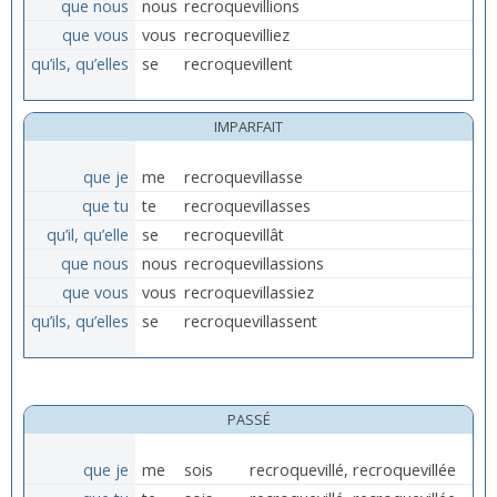
que nous
nous
recroquevillions
que vous
vous
recroquevilliez
qu’ils, qu’elles
se
recroquevillent
IMPARFAIT
que je
me
recroquevillasse
que tu
te
recroquevillasses
qu’il, qu’elle
se
recroquevillât
que nous
nous
recroquevillassions
que vous
vous
recroquevillassiez
qu’ils, qu’elles
se
recroquevillassent
PASSÉ
que je
me
sois
recroquevillé, recroquevillée