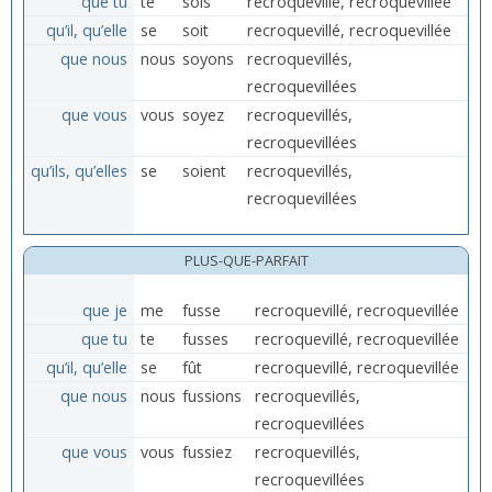
que tu
te
sois
recroquevillé, recroquevillée
qu’il, qu’elle
se
soit
recroquevillé, recroquevillée
que nous
nous
soyons
recroquevillés,
recroquevillées
que vous
vous
soyez
recroquevillés,
recroquevillées
qu’ils, qu’elles
se
soient
recroquevillés,
recroquevillées
PLUS-QUE-PARFAIT
que je
me
fusse
recroquevillé, recroquevillée
que tu
te
fusses
recroquevillé, recroquevillée
qu’il, qu’elle
se
fût
recroquevillé, recroquevillée
que nous
nous
fussions
recroquevillés,
recroquevillées
que vous
vous
fussiez
recroquevillés,
recroquevillées