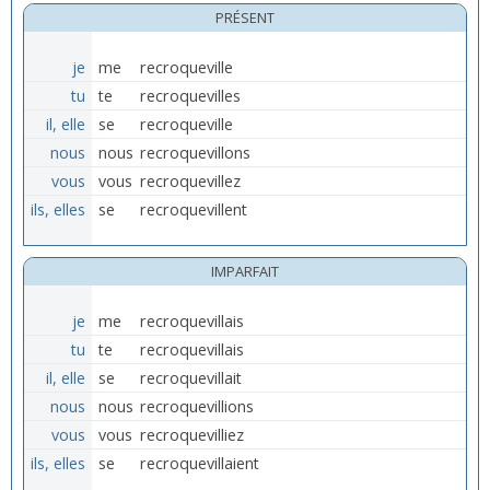
PRÉSENT
je
me
recroqueville
tu
te
recroquevilles
il, elle
se
recroqueville
nous
nous
recroquevillons
vous
vous
recroquevillez
ils, elles
se
recroquevillent
IMPARFAIT
je
me
recroquevillais
tu
te
recroquevillais
il, elle
se
recroquevillait
nous
nous
recroquevillions
vous
vous
recroquevilliez
ils, elles
se
recroquevillaient