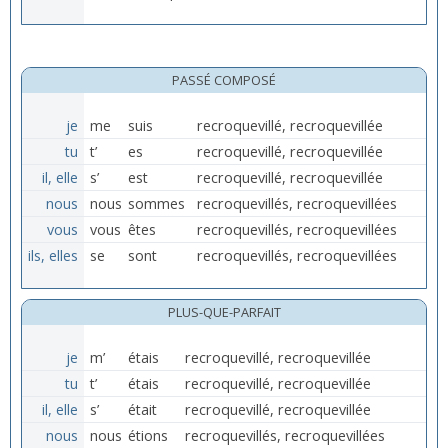
PASSÉ COMPOSÉ
je
me
suis
recroquevillé, recroquevillée
tu
t’
es
recroquevillé, recroquevillée
il, elle
s’
est
recroquevillé, recroquevillée
nous
nous
sommes
recroquevillés, recroquevillées
vous
vous
êtes
recroquevillés, recroquevillées
ils, elles
se
sont
recroquevillés, recroquevillées
PLUS-QUE-PARFAIT
je
m’
étais
recroquevillé, recroquevillée
tu
t’
étais
recroquevillé, recroquevillée
il, elle
s’
était
recroquevillé, recroquevillée
nous
nous
étions
recroquevillés, recroquevillées