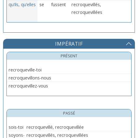
qu’ils, qu’elles
se
fussent
recroquevillés,
recroquevillées
IMPÉRATIF
PRÉSENT
recroqueville-toi
recroquevillons-nous
recroquevillez-vous
PASSÉ
sois-toi
recroquevillé, recroquevillée
soyons-
recroquevillés, recroquevillées