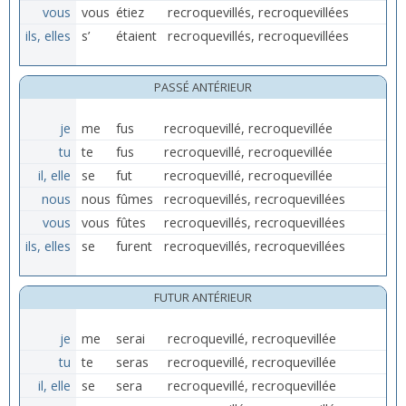
vous
vous
étiez
recroquevillés, recroquevillées
ils, elles
s’
étaient
recroquevillés, recroquevillées
PASSÉ ANTÉRIEUR
je
me
fus
recroquevillé, recroquevillée
tu
te
fus
recroquevillé, recroquevillée
il, elle
se
fut
recroquevillé, recroquevillée
nous
nous
fûmes
recroquevillés, recroquevillées
vous
vous
fûtes
recroquevillés, recroquevillées
ils, elles
se
furent
recroquevillés, recroquevillées
FUTUR ANTÉRIEUR
je
me
serai
recroquevillé, recroquevillée
tu
te
seras
recroquevillé, recroquevillée
il, elle
se
sera
recroquevillé, recroquevillée