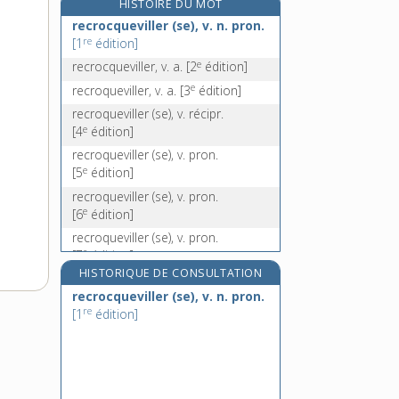
HISTOIRE DU MOT
recrutement, n. m.
recrocqueviller (se), v. n. pron.
recruter, v. tr.
re
[1
édition]
recruteur, n. m.
e
recrocqueviller, v. a.
[2
édition]
recta, adv.
e
recroqueviller, v. a.
[3
édition]
recroqueviller (se), v. récipr.
e
[4
édition]
recroqueviller (se), v. pron.
e
[5
édition]
recroqueviller (se), v. pron.
e
[6
édition]
recroqueviller (se), v. pron.
e
[7
édition]
HISTORIQUE DE CONSULTATION
recroqueviller (se), v. pron.
e
recrocqueviller (se), v. n. pron.
[8
édition]
re
[1
édition]
recroqueviller (se), v. pron.
e
[9
édition]