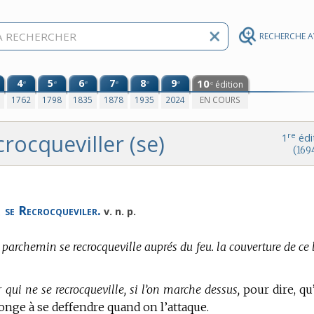
RECHERCHE 
4
5
6
7
8
9
10
e
e
e
e
e
e
édition
e
0
1762
1798
1835
1878
1935
2024
EN COURS
crocqueviller (se)
re
1
édi
(169
,
se Recrocqueviler.
v. n. p.
 parchemin se recrocqueville auprés du feu. la couverture de ce 
er qui ne se recrocqueville, si l’on marche dessus,
pour dire, qu’
songe à se deffendre quand on l’attaque.