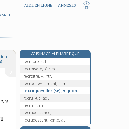
AIDE EN LIGNE
ANNEXES
AVANCÉE
récriminateur, -trice, adj.
récrimination, n. f.
récriminatoire, adj.
récriminer, v. intr.
récrire, v. tr.
VOISINAGE ALPHABÉTIQUE
recristallisation, n. f.
tion
récriture, n. f.
4)
recroiseté, -ée, adj.
recroître, v. intr.
recroquevillement, n. m.
recroqueviller (se), v. pron.
recru, -ue, adj.
livre
recrû, n. m.
recrudescence, n. f.
Il
recrudescent, -ente, adj.
recrue, n. f.