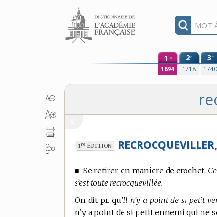
Aller au contenu
1
2
3
e
e
re
1694
1718
174
re
RECROCQUEVILLER
re
1
ÉDITION
■
Se retirer en maniere de crochet.
Ce
s’est toute recrocquevillée.
On dit pr. qu’
Il n’y a point de si petit v
n’y a point de si petit ennemi qui ne 