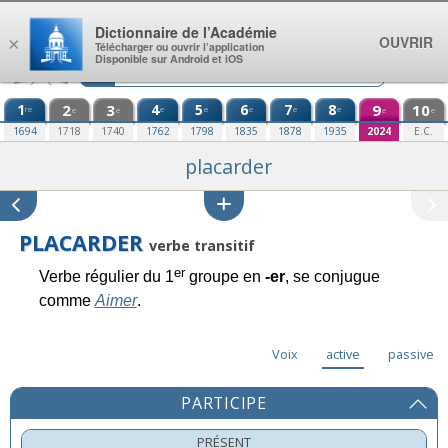
Aller au contenu
Dictionnaire de l’Académie
OUVRIR
×
Télécharger ou ouvrir l’application
Disponible sur Android et iOS
1
2
3
4
5
6
7
8
9
10
re
e
e
e
e
e
e
e
e
e
1694
1718
1740
1762
1798
1835
1878
1935
2024
E.C.
placarder
PLACARDER
verbe transitif
er
Verbe régulier du 1
groupe en
-er
, se conjugue
comme
Aimer
.
Voix
active
passive
PARTICIPE
PRÉSENT