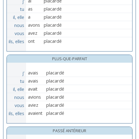
j’
ai
placardé
tu
as
placardé
il, elle
a
placardé
nous
avons
placardé
vous
avez
placardé
ils, elles
ont
placardé
PLUS-QUE-PARFAIT
j’
avais
placardé
tu
avais
placardé
il, elle
avait
placardé
nous
avions
placardé
vous
aviez
placardé
ils, elles
avaient
placardé
PASSÉ ANTÉRIEUR