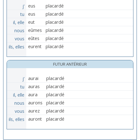
j’
eus
placardé
tu
eus
placardé
il, elle
eut
placardé
nous
eûmes
placardé
vous
eûtes
placardé
ils, elles
eurent
placardé
FUTUR ANTÉRIEUR
j’
aurai
placardé
tu
auras
placardé
il, elle
aura
placardé
nous
aurons
placardé
vous
aurez
placardé
ils, elles
auront
placardé