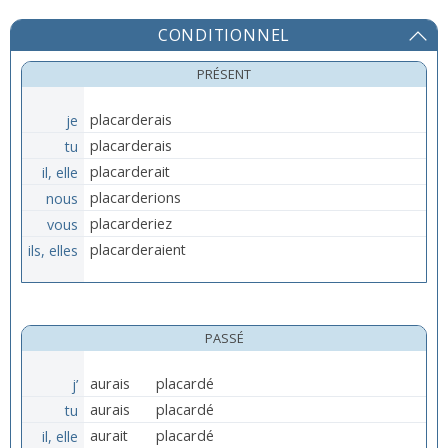
CONDITIONNEL
PRÉSENT
je
placarderais
tu
placarderais
il, elle
placarderait
nous
placarderions
vous
placarderiez
ils, elles
placarderaient
PASSÉ
j’
aurais
placardé
tu
aurais
placardé
il, elle
aurait
placardé