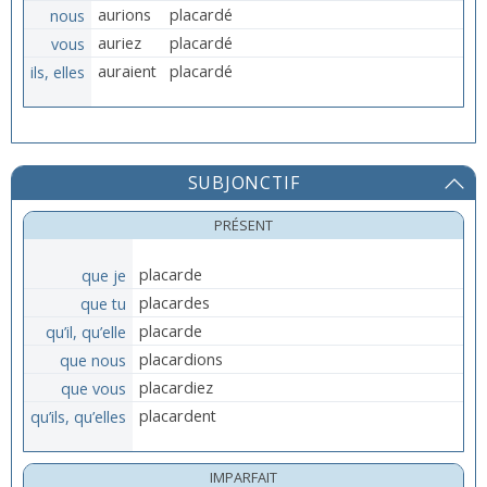
nous
aurions
placardé
vous
auriez
placardé
ils, elles
auraient
placardé
SUBJONCTIF
PRÉSENT
que je
placarde
que tu
placardes
qu’il, qu’elle
placarde
que nous
placardions
que vous
placardiez
qu’ils, qu’elles
placardent
IMPARFAIT