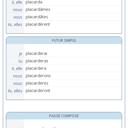
il, elle
placarda
nous
placardâmes
vous
placardâtes
ils, elles
placardèrent
FUTUR SIMPLE
je
placarderai
tu
placarderas
il, elle
placardera
nous
placarderons
vous
placarderez
ils, elles
placarderont
PASSÉ COMPOSÉ