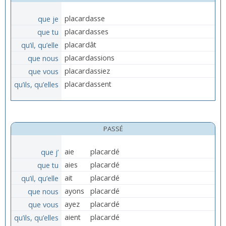
que je
placardasse
que tu
placardasses
qu’il, qu’elle
placardât
que nous
placardassions
que vous
placardassiez
qu’ils, qu’elles
placardassent
PASSÉ
que j’
aie
placardé
que tu
aies
placardé
qu’il, qu’elle
ait
placardé
que nous
ayons
placardé
que vous
ayez
placardé
qu’ils, qu’elles
aient
placardé