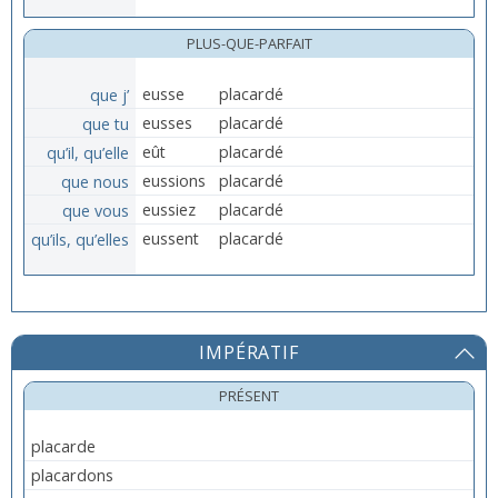
PLUS-QUE-PARFAIT
que j’
eusse
placardé
que tu
eusses
placardé
qu’il, qu’elle
eût
placardé
que nous
eussions
placardé
que vous
eussiez
placardé
qu’ils, qu’elles
eussent
placardé
IMPÉRATIF
PRÉSENT
placarde
placardons