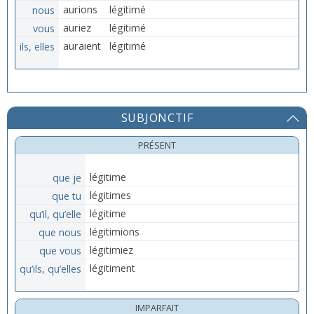
nous
aurions
légitimé
vous
auriez
légitimé
ils, elles
auraient
légitimé
SUBJONCTIF
PRÉSENT
que je
légitime
que tu
légitimes
qu’il, qu’elle
légitime
que nous
légitimions
que vous
légitimiez
qu’ils, qu’elles
légitiment
IMPARFAIT