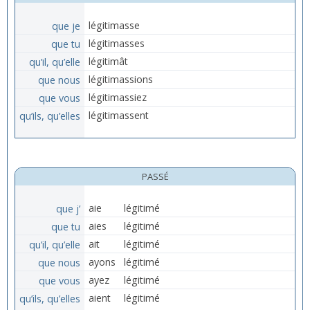
que je
légitimasse
que tu
légitimasses
qu’il, qu’elle
légitimât
que nous
légitimassions
que vous
légitimassiez
qu’ils, qu’elles
légitimassent
PASSÉ
que j’
aie
légitimé
que tu
aies
légitimé
qu’il, qu’elle
ait
légitimé
que nous
ayons
légitimé
que vous
ayez
légitimé
qu’ils, qu’elles
aient
légitimé