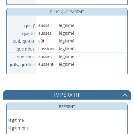
PLUS-QUE-PARFAIT
que j’
eusse
légitimé
que tu
eusses
légitimé
qu’il, qu’elle
eût
légitimé
que nous
eussions
légitimé
que vous
eussiez
légitimé
qu’ils, qu’elles
eussent
légitimé
IMPÉRATIF
PRÉSENT
légitime
légitimons