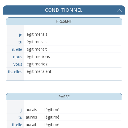
CONDITIONNEL
PRÉSENT
je
légitimerais
tu
légitimerais
il, elle
légitimerait
nous
légitimerions
vous
légitimeriez
ils, elles
légitimeraient
PASSÉ
j’
aurais
légitimé
tu
aurais
légitimé
il, elle
aurait
légitimé