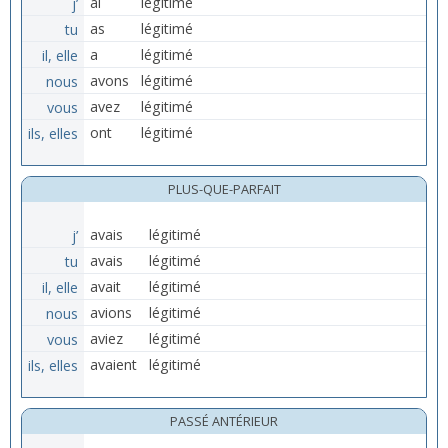
j’
ai
légitimé
tu
as
légitimé
il, elle
a
légitimé
nous
avons
légitimé
vous
avez
légitimé
ils, elles
ont
légitimé
PLUS-QUE-PARFAIT
j’
avais
légitimé
tu
avais
légitimé
il, elle
avait
légitimé
nous
avions
légitimé
vous
aviez
légitimé
ils, elles
avaient
légitimé
PASSÉ ANTÉRIEUR