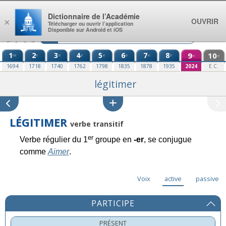
Aller au contenu
Dictionnaire de l’Académie
OUVRIR
×
Télécharger ou ouvrir l’application
Disponible sur Android et iOS
1
2
3
4
5
6
7
8
9
10
re
e
e
e
e
e
e
e
e
e
1694
1718
1740
1762
1798
1835
1878
1935
2024
E.C.
légitimer
LÉGITIMER
verbe transitif
er
Verbe régulier du 1
groupe en
-er
, se conjugue
comme
Aimer
.
Voix
active
passive
PARTICIPE
PRÉSENT