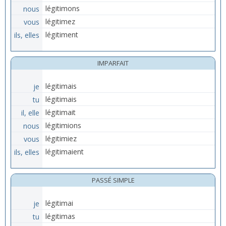
nous
légitimons
vous
légitimez
ils, elles
légitiment
IMPARFAIT
je
légitimais
tu
légitimais
il, elle
légitimait
nous
légitimions
vous
légitimiez
ils, elles
légitimaient
PASSÉ SIMPLE
je
légitimai
tu
légitimas