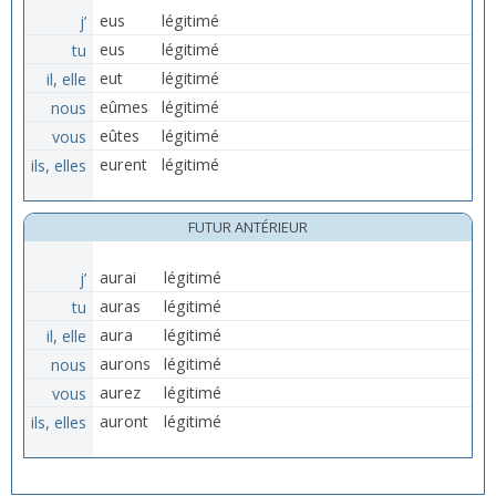
j’
eus
légitimé
tu
eus
légitimé
il, elle
eut
légitimé
nous
eûmes
légitimé
vous
eûtes
légitimé
ils, elles
eurent
légitimé
FUTUR ANTÉRIEUR
j’
aurai
légitimé
tu
auras
légitimé
il, elle
aura
légitimé
nous
aurons
légitimé
vous
aurez
légitimé
ils, elles
auront
légitimé