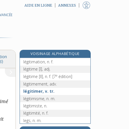
AIDE EN LIGNE
ANNEXES
AVANCÉE
législateur, -trice, n.
législatif, -ive, adj.
législation, n. f.
législature, n. f.
légiste, n.
e
VOISINAGE ALPHABÉTIQUE
légitimaire, adj.
[8
édition]
tion
légitimation, n. f.
8)
légitime [I], adj.
e
légitime [II], n. f.
[7
édition]
légitimement, adv.
légitimer, v. tr.
légitimisme, n. m.
timé
légitimiste, n.
légitimité, n. f.
it
legs, n. m.
léguer, v. tr.