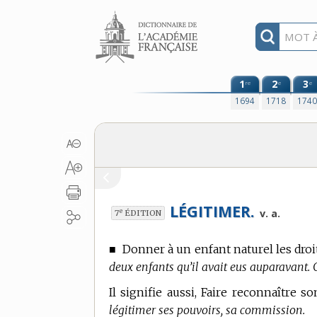
Aller au contenu
1
2
3
re
e
e
1694
1718
174
LÉGITIMER.
e
v. a.
7
ÉDITION
■
Donner à un enfant naturel les droi
deux enfants qu’il avait eus auparavant. C
Il signifie aussi, Faire reconnaître s
légitimer ses pouvoirs, sa commission.