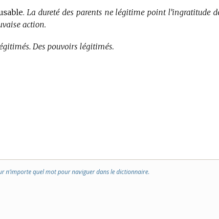
cusable.
La dureté des parents ne légitime point l’ingratitude d
uvaise action.
égitimés. Des pouvoirs légitimés.
ur n’importe quel mot pour naviguer dans le dictionnaire.