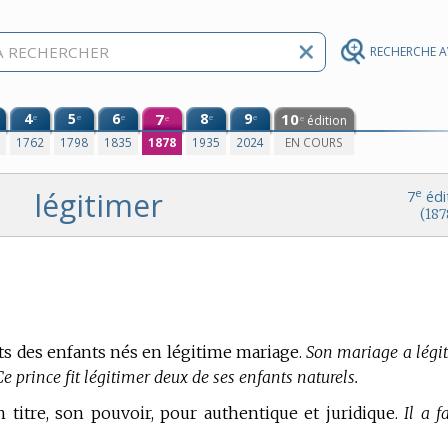
RECHERCHE 
4
5
6
7
8
9
10
e
e
e
e
e
édition
e
e
0
1762
1798
1835
1878
1935
2024
EN COURS
légitimer
e
7
édi
(187
ts des enfants nés en légitime mariage.
Son mariage a légi
e prince fit légitimer deux de ses enfants naturels.
on titre, son pouvoir, pour authentique et juridique.
Il a fa