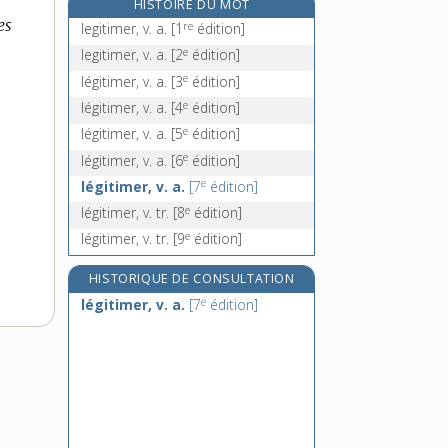
HISTOIRE DU MOT
légume, n. m.
es
re
legitimer, v. a.
[1
édition]
légumier, -ière, adj. et n.
e
legitimer, v. a.
[2
édition]
légumineuses, n. f. pl.
e
légitimer, v. a.
[3
édition]
leishmanie, n. f.
e
légitimer, v. a.
[4
édition]
e
légitimer, v. a.
[5
édition]
e
légitimer, v. a.
[6
édition]
e
légitimer, v. a.
[7
édition]
e
légitimer, v. tr.
[8
édition]
e
légitimer, v. tr.
[9
édition]
HISTORIQUE DE CONSULTATION
e
légitimer, v. a.
[7
édition]