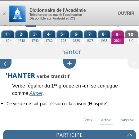
Aller au contenu
Dictionnaire de l’Académie
OUVRIR
×
Télécharger ou ouvrir l’application
Disponible sur Android et iOS
1
2
3
4
5
6
7
8
9
10
re
e
e
e
e
e
e
e
e
e
1694
1718
1740
1762
1798
1835
1878
1935
2024
E.C.
hanter
’HANTER
verbe transitif
er
Verbe régulier du 1
groupe en
-er
, se conjugue
comme
Aimer
.
Ce verbe ne fait pas l’élision ni la liaison (H aspiré).
Voix
active
passive
PARTICIPE