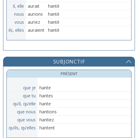
il, elle
aurait
hanté
nous
aurions
hanté
vous
auriez
hanté
ils, elles
auraient
hanté
SUBJONCTIF
PRÉSENT
que je
hante
que tu
hantes
qu’il, qu’elle
hante
que nous
hantions
que vous
hantiez
qu’ils, qu’elles
hantent