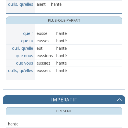
qu’ils, qu’elles
aient
hanté
PLUS-QUE-PARFAIT
que j’
eusse
hanté
que tu
eusses
hanté
qu’il, qu’elle
eût
hanté
que nous
eussions
hanté
que vous
eussiez
hanté
qu’ils, qu’elles
eussent
hanté
IMPÉRATIF
PRÉSENT
hante