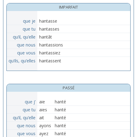
IMPARFAIT
que je
hantasse
que tu
hantasses
qu’il, qu’elle
hantât
que nous
hantassions
que vous
hantassiez
qu’ils, qu’elles
hantassent
PASSÉ
que j’
aie
hanté
que tu
aies
hanté
qu’il, qu’elle
ait
hanté
que nous
ayons
hanté
que vous
ayez
hanté