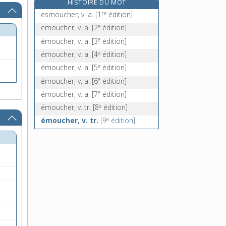
HISTOIRE DU MOT
émoulu, -ue, adj.
re
esmoucher, v. a.
[1
édition]
émoussé, -ée, adj.
e
emoucher, v. a.
[2
édition]
émousser [I], v. tr.
e
émoucher, v. a.
[3
édition]
émousser [II], v. tr.
e
émoucher, v. a.
[4
édition]
e
émoucher, v. a.
[5
édition]
e
émoucher, v. a.
[6
édition]
e
émoucher, v. a.
[7
édition]
e
émoucher, v. tr.
[8
édition]
e
émoucher, v. tr.
[9
édition]