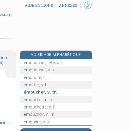
AIDE EN LIGNE
ANNEXES
AVANCÉE
émonder, v. tr.
émondes, n. f. pl.
émondeur, -euse, n.
émondoir, n. m.
émotif, -ive, adj.
VOISINAGE ALPHABÉTIQUE
émotion, n. f.
tion
émotionnel, -elle, adj.
4)
émotionner, v. tr.
émotivité, n. f.
émotter, v. tr.
émoucher, v. tr.
émouchet, n. m.
émouchette, n. f.
émouchoir, n. m.
émoudre, v. tr.
minale
émouleur, n. m.