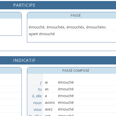
PARTICIPE
PASSÉ
émouché, émouchée, émouchés, émouchées
ayant émouché
INDICATIF
PASSÉ COMPOSÉ
j’
ai
émouché
tu
as
émouché
il, elle
a
émouché
nous
avons
émouché
vous
avez
émouché
ils, elles
ont
émouché