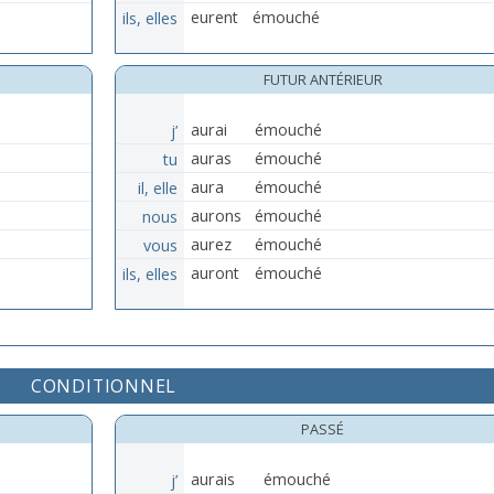
ils, elles
eurent
émouché
FUTUR ANTÉRIEUR
j’
aurai
émouché
tu
auras
émouché
il, elle
aura
émouché
nous
aurons
émouché
vous
aurez
émouché
ils, elles
auront
émouché
CONDITIONNEL
PASSÉ
j’
aurais
émouché