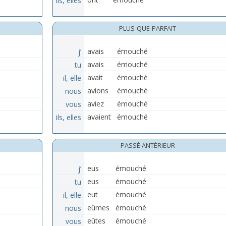
PLUS-QUE-PARFAIT
j’
avais
émouché
tu
avais
émouché
il, elle
avait
émouché
nous
avions
émouché
vous
aviez
émouché
ils, elles
avaient
émouché
PASSÉ ANTÉRIEUR
j’
eus
émouché
tu
eus
émouché
il, elle
eut
émouché
nous
eûmes
émouché
vous
eûtes
émouché