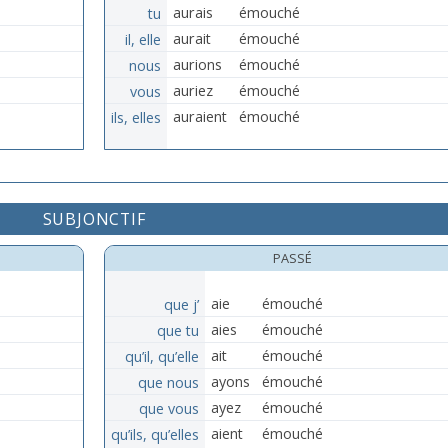
tu
aurais
émouché
il, elle
aurait
émouché
nous
aurions
émouché
vous
auriez
émouché
ils, elles
auraient
émouché
SUBJONCTIF
PASSÉ
que j’
aie
émouché
que tu
aies
émouché
qu’il, qu’elle
ait
émouché
que nous
ayons
émouché
que vous
ayez
émouché
qu’ils, qu’elles
aient
émouché