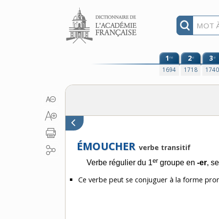
Aller au contenu
1
2
3
re
e
e
1694
1718
174
ÉMOUCHER
verbe transitif
er
Verbe régulier du 1
groupe en
-er
, s
Ce verbe peut se conjuguer à la forme pro