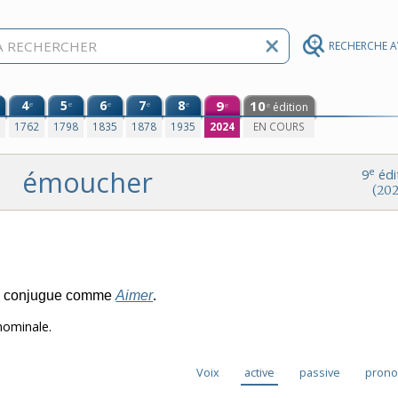
RECHERCHE 
4
5
6
7
8
9
10
e
e
e
e
e
édition
e
e
0
1762
1798
1835
1878
1935
2024
EN COURS
émoucher
e
9
édi
(202
e conjugue comme
Aimer
.
nominale.
Voix
active
passive
prono