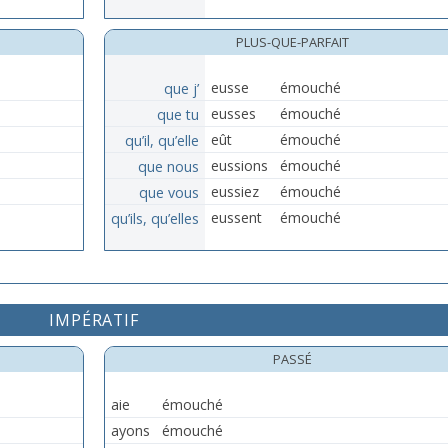
PLUS-QUE-PARFAIT
que j’
eusse
émouché
que tu
eusses
émouché
qu’il, qu’elle
eût
émouché
que nous
eussions
émouché
que vous
eussiez
émouché
qu’ils, qu’elles
eussent
émouché
IMPÉRATIF
PASSÉ
aie
émouché
ayons
émouché