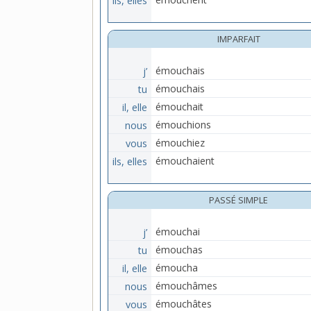
IMPARFAIT
j’
émouchais
tu
émouchais
il, elle
émouchait
nous
émouchions
vous
émouchiez
ils, elles
émouchaient
PASSÉ SIMPLE
j’
émouchai
tu
émouchas
il, elle
émoucha
nous
émouchâmes
vous
émouchâtes