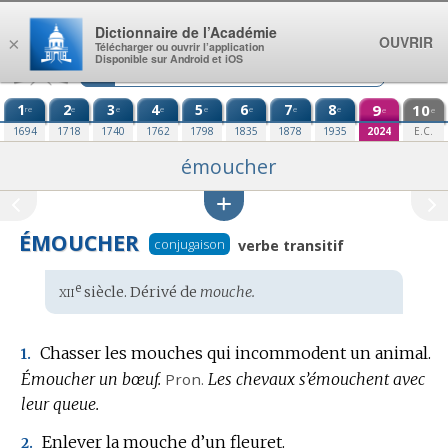
Aller au contenu
Dictionnaire de l’Académie
OUVRIR
×
Télécharger ou ouvrir l’application
Disponible sur Android et iOS
1
2
3
4
5
6
7
8
9
10
re
e
e
e
e
e
e
e
e
e
1694
1718
1740
1762
1798
1835
1878
1935
2024
E.C.
émoucher
ÉMOUCHER
conjugaison
verbe transitif
xii
e
Étymologie
siècle. Dérivé de
mouche.
:
Chasser les mouches qui incommodent un animal.
1.
Émoucher un bœuf.
Pron.
Les chevaux s’émouchent avec
leur queue.
Enlever la mouche d’un fleuret.
2.