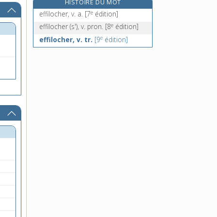
HISTOIRE DU MOT
efflanqué, -ée, adj.
e
effilocher, v. a.
[7
édition]
efflanquer, v. tr.
e
effilocher (s'), v. pron.
[8
édition]
effleurage, n. m.
e
effilocher, v. tr.
[9
édition]
effleurement, n. m.