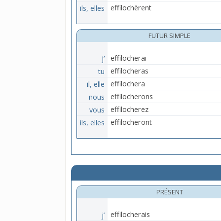
ils, elles
effilochèrent
FUTUR SIMPLE
j’
effilocherai
tu
effilocheras
il, elle
effilochera
nous
effilocherons
vous
effilocherez
ils, elles
effilocheront
PRÉSENT
j’
effilocherais