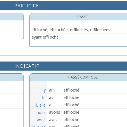
PARTICIPE
PASSÉ
effiloché, effilochée, effilochés, effilochées
ayant effiloché
INDICATIF
PASSÉ COMPOSÉ
j’
ai
effiloché
tu
as
effiloché
il, elle
a
effiloché
nous
avons
effiloché
vous
avez
effiloché
ils, elles
ont
effiloché