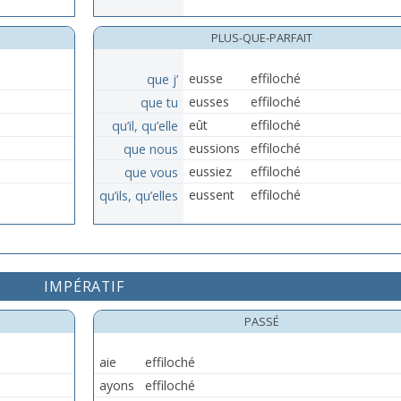
PLUS-QUE-PARFAIT
que j’
eusse
effiloché
que tu
eusses
effiloché
qu’il, qu’elle
eût
effiloché
que nous
eussions
effiloché
que vous
eussiez
effiloché
qu’ils, qu’elles
eussent
effiloché
IMPÉRATIF
PASSÉ
aie
effiloché
ayons
effiloché