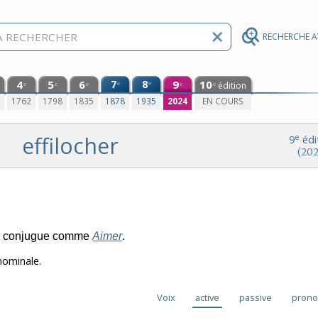
RECHERCHE 
4
5
6
7
8
9
10
e
e
édition
e
e
e
e
e
0
1762
1798
1835
1878
1935
2024
EN COURS
effilocher
e
9
édi
(202
e conjugue comme
Aimer
.
nominale.
Voix
active
passive
prono