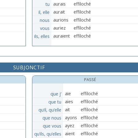
tu
aurais
effiloché
il, elle
aurait
effiloché
nous
aurions
effiloché
vous
auriez
effiloché
ils, elles
auraient
effiloché
SUBJONCTIF
PASSÉ
que j’
aie
effiloché
que tu
aies
effiloché
qu’il, qu’elle
ait
effiloché
que nous
ayons
effiloché
que vous
ayez
effiloché
qu’ils, qu’elles
aient
effiloché