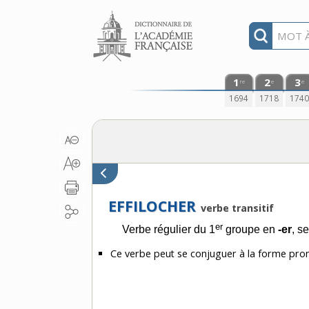
Aller au contenu
1
2
3
re
e
e
1694
1718
174
EFFILOCHER
verbe transitif
er
Verbe régulier du 1
groupe en
-er
, s
Ce verbe peut se conjuguer à la forme pro