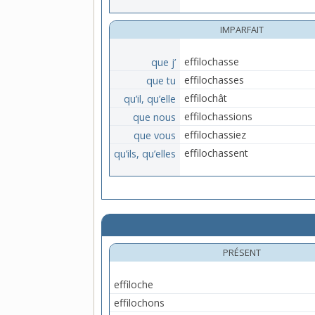
IMPARFAIT
que j’
effilochasse
que tu
effilochasses
qu’il, qu’elle
effilochât
que nous
effilochassions
que vous
effilochassiez
qu’ils, qu’elles
effilochassent
PRÉSENT
effiloche
effilochons