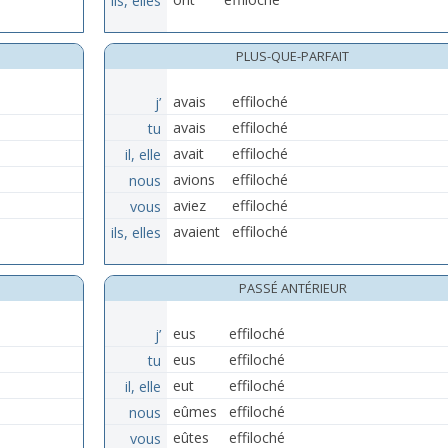
PLUS-QUE-PARFAIT
j’
avais
effiloché
tu
avais
effiloché
il, elle
avait
effiloché
nous
avions
effiloché
vous
aviez
effiloché
ils, elles
avaient
effiloché
PASSÉ ANTÉRIEUR
j’
eus
effiloché
tu
eus
effiloché
il, elle
eut
effiloché
nous
eûmes
effiloché
vous
eûtes
effiloché