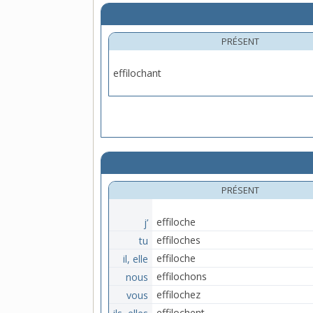
PRÉSENT
effilochant
PRÉSENT
j’
effiloche
tu
effiloches
il, elle
effiloche
nous
effilochons
vous
effilochez
ils, elles
effilochent