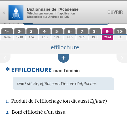
Aller au contenu
Dictionnaire de l’Académie
OUVRIR
×
Télécharger ou ouvrir l’application
Disponible sur Android et iOS
1
2
3
4
5
6
7
8
9
10
re
e
e
e
e
e
e
e
e
e
1694
1718
1740
1762
1798
1835
1878
1935
2024
E.C.
effilochure
✻
EFFILOCHURE
nom féminin
xviii
e
Étymologie
siècle,
effilogeure.
Dérivé d’
effilocher.
:
Produit de l’effilochage (on dit aussi
Effilure
).
1.
Bord effiloché d’un tissu.
2.