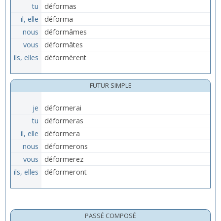
tu
déformas
il, elle
déforma
nous
déformâmes
vous
déformâtes
ils, elles
déformèrent
FUTUR SIMPLE
je
déformerai
tu
déformeras
il, elle
déformera
nous
déformerons
vous
déformerez
ils, elles
déformeront
PASSÉ COMPOSÉ