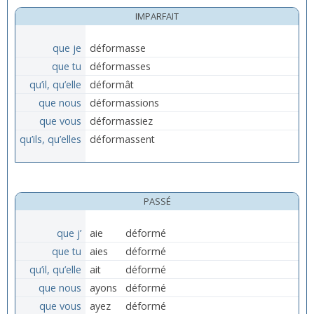
IMPARFAIT
que je
déformasse
que tu
déformasses
qu’il, qu’elle
déformât
que nous
déformassions
que vous
déformassiez
qu’ils, qu’elles
déformassent
PASSÉ
que j’
aie
déformé
que tu
aies
déformé
qu’il, qu’elle
ait
déformé
que nous
ayons
déformé
que vous
ayez
déformé