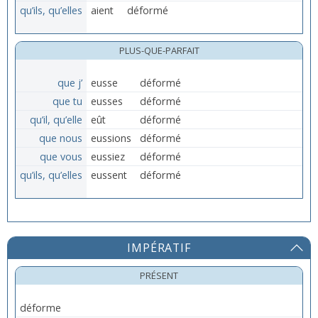
qu’ils, qu’elles
aient
déformé
PLUS-QUE-PARFAIT
que j’
eusse
déformé
que tu
eusses
déformé
qu’il, qu’elle
eût
déformé
que nous
eussions
déformé
que vous
eussiez
déformé
qu’ils, qu’elles
eussent
déformé
IMPÉRATIF
PRÉSENT
déforme