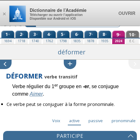
Aller au contenu
Dictionnaire de l’Académie
OUVRIR
×
Télécharger ou ouvrir l’application
Disponible sur Android et iOS
1
2
3
4
5
6
7
8
9
10
re
e
e
e
e
e
e
e
e
e
1694
1718
1740
1762
1798
1835
1878
1935
2024
E.C.
déformer
DÉFORMER
verbe transitif
er
Verbe régulier du 1
groupe en
-er
, se conjugue
comme
Aimer
.
Ce verbe peut se conjuguer à la forme pronominale.
Voix
active
passive
pronominale
PARTICIPE