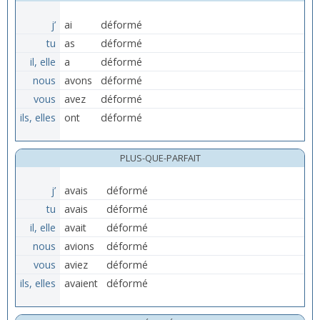
j’
ai
déformé
tu
as
déformé
il, elle
a
déformé
nous
avons
déformé
vous
avez
déformé
ils, elles
ont
déformé
PLUS-QUE-PARFAIT
j’
avais
déformé
tu
avais
déformé
il, elle
avait
déformé
nous
avions
déformé
vous
aviez
déformé
ils, elles
avaient
déformé