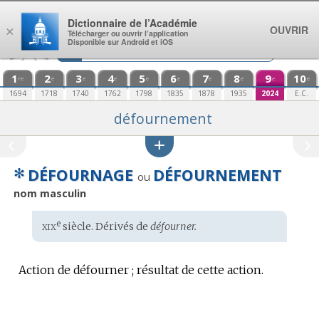
Aller au contenu
Dictionnaire de l’Académie
OUVRIR
×
Télécharger ou ouvrir l’application
Disponible sur Android et iOS
1
2
3
4
5
6
7
8
9
10
re
e
e
e
e
e
e
e
e
e
1694
1718
1740
1762
1798
1835
1878
1935
2024
E.C.
défournement
✻
DÉFOURNAGE
DÉFOURNEMENT
ou
nom masculin
xix
e
Étymologie
siècle. Dérivés de
défourner.
:
Action de défourner ; résultat de cette action.