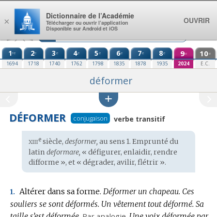
Aller au contenu
Dictionnaire de l’Académie
OUVRIR
×
Télécharger ou ouvrir l’application
Disponible sur Android et iOS
1
2
3
4
5
6
7
8
9
10
re
e
e
e
e
e
e
e
e
e
1694
1718
1740
1762
1798
1835
1878
1935
2024
E.C.
déformer
DÉFORMER
conjugaison
verbe transitif
xiii
e
Étymologie
siècle,
desformer,
au sens 1. Emprunté du
:
latin
deformare,
« défigurer, enlaidir, rendre
difforme », et « dégrader, avilir, flétrir ».
Altérer dans sa forme.
Déformer un chapeau.
Ces
1.
souliers se sont déformés.
Un vêtement tout déformé.
Sa
taille s’est déformée.
Par analogie.
Une voix déformée par