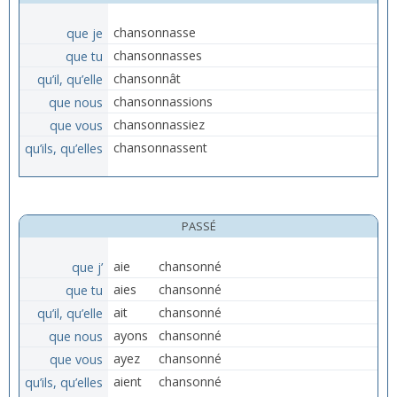
que je
chansonnasse
que tu
chansonnasses
qu’il, qu’elle
chansonnât
que nous
chansonnassions
que vous
chansonnassiez
qu’ils, qu’elles
chansonnassent
PASSÉ
que j’
aie
chansonné
que tu
aies
chansonné
qu’il, qu’elle
ait
chansonné
que nous
ayons
chansonné
que vous
ayez
chansonné
qu’ils, qu’elles
aient
chansonné