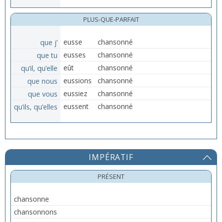
PLUS-QUE-PARFAIT
que j’
eusse
chansonné
que tu
eusses
chansonné
qu’il, qu’elle
eût
chansonné
que nous
eussions
chansonné
que vous
eussiez
chansonné
qu’ils, qu’elles
eussent
chansonné
IMPÉRATIF
PRÉSENT
chansonne
chansonnons