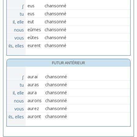
j’
eus
chansonné
tu
eus
chansonné
il, elle
eut
chansonné
nous
eûmes
chansonné
vous
eûtes
chansonné
ils, elles
eurent
chansonné
FUTUR ANTÉRIEUR
j’
aurai
chansonné
tu
auras
chansonné
il, elle
aura
chansonné
nous
aurons
chansonné
vous
aurez
chansonné
ils, elles
auront
chansonné