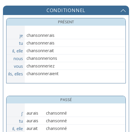
CONDITIONNEL
PRÉSENT
je
chansonnerais
tu
chansonnerais
il, elle
chansonnerait
nous
chansonnerions
vous
chansonneriez
ils, elles
chansonneraient
PASSÉ
j’
aurais
chansonné
tu
aurais
chansonné
il, elle
aurait
chansonné