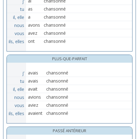
j’
ai
chansonné
tu
as
chansonné
il, elle
a
chansonné
nous
avons
chansonné
vous
avez
chansonné
ils, elles
ont
chansonné
PLUS-QUE-PARFAIT
j’
avais
chansonné
tu
avais
chansonné
il, elle
avait
chansonné
nous
avions
chansonné
vous
aviez
chansonné
ils, elles
avaient
chansonné
PASSÉ ANTÉRIEUR