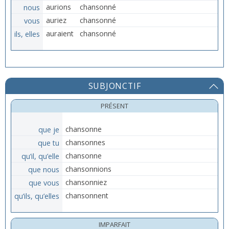
nous
aurions
chansonné
vous
auriez
chansonné
ils, elles
auraient
chansonné
SUBJONCTIF
PRÉSENT
que je
chansonne
que tu
chansonnes
qu’il, qu’elle
chansonne
que nous
chansonnions
que vous
chansonniez
qu’ils, qu’elles
chansonnent
IMPARFAIT