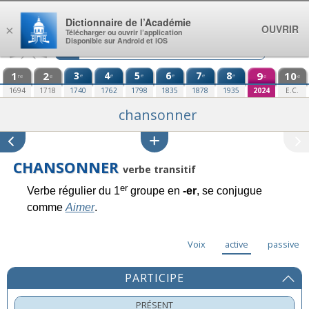
Aller au contenu
Dictionnaire de l’Académie
OUVRIR
×
Télécharger ou ouvrir l’application
Disponible sur Android et iOS
1
2
3
4
5
6
7
8
9
10
e
e
e
e
e
e
re
e
e
e
1694
1718
1740
1762
1798
1835
1878
1935
2024
E.C.
chansonner
CHANSONNER
verbe transitif
er
Verbe régulier du 1
groupe en
-er
, se conjugue
comme
Aimer
.
Voix
active
passive
PARTICIPE
PRÉSENT