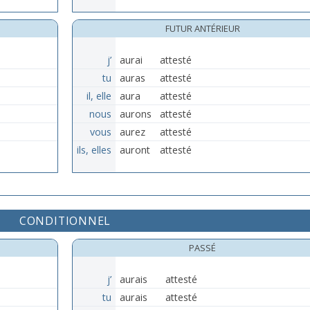
FUTUR ANTÉRIEUR
j’
aurai
attesté
tu
auras
attesté
il, elle
aura
attesté
nous
aurons
attesté
vous
aurez
attesté
ils, elles
auront
attesté
CONDITIONNEL
PASSÉ
j’
aurais
attesté
tu
aurais
attesté