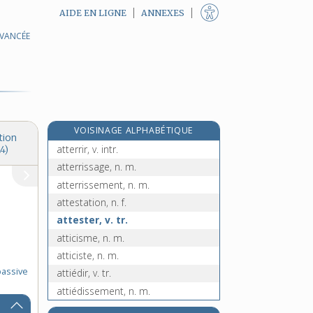
AIDE EN LIGNE
ANNEXES
AVANCÉE
atténuant, -ante, adj.
atténuation, n. f.
atténuer, v. tr.
atterrage, n. m.
atterrant, -ante, adj.
VOISINAGE ALPHABÉTIQUE
atterrer, v. tr.
tion
atterrir, v. intr.
4)
atterrissage, n. m.
atterrissement, n. m.
attestation, n. f.
attester, v. tr.
atticisme, n. m.
atticiste, n. m.
passive
attiédir, v. tr.
attiédissement, n. m.
attifement, n. m.