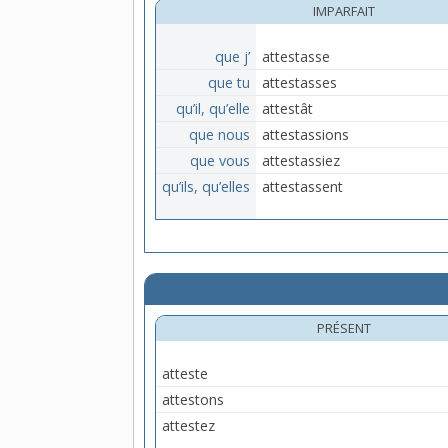
IMPARFAIT
que j’
attestasse
que tu
attestasses
qu’il, qu’elle
attestât
que nous
attestassions
que vous
attestassiez
qu’ils, qu’elles
attestassent
PRÉSENT
atteste
attestons
attestez