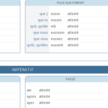
PLUS-QUE-PARFAIT
que j’
eusse
attesté
que tu
eusses
attesté
qu’il, qu’elle
eût
attesté
que nous
eussions
attesté
que vous
eussiez
attesté
qu’ils, qu’elles
eussent
attesté
IMPÉRATIF
PASSÉ
aie
attesté
ayons
attesté
ayez
attesté