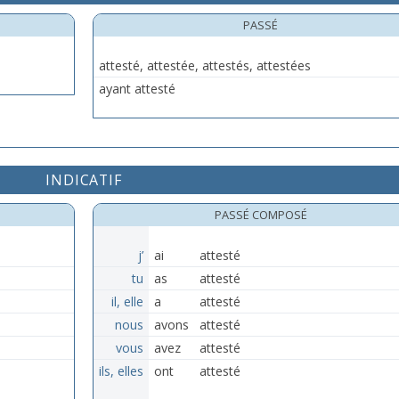
PASSÉ
attesté, attestée, attestés, attestées
ayant attesté
INDICATIF
PASSÉ COMPOSÉ
j’
ai
attesté
tu
as
attesté
il, elle
a
attesté
nous
avons
attesté
vous
avez
attesté
ils, elles
ont
attesté