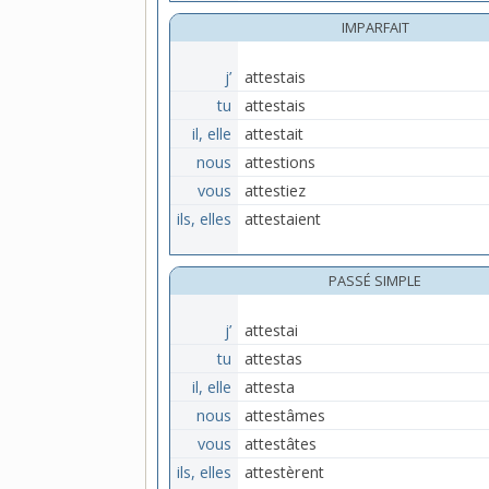
IMPARFAIT
j’
attestais
tu
attestais
il, elle
attestait
nous
attestions
vous
attestiez
ils, elles
attestaient
PASSÉ SIMPLE
j’
attestai
tu
attestas
il, elle
attesta
nous
attestâmes
vous
attestâtes
ils, elles
attestèrent