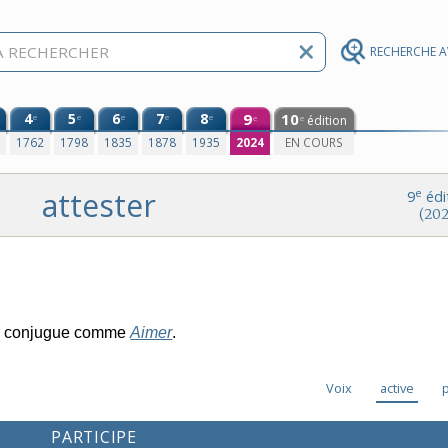
RECHERCHE 
4
5
6
7
8
9
10
e
e
e
e
e
édition
e
e
0
1762
1798
1835
1878
1935
2024
EN COURS
attester
e
9
édi
(202
e conjugue comme
Aimer
.
Voix
active
PARTICIPE