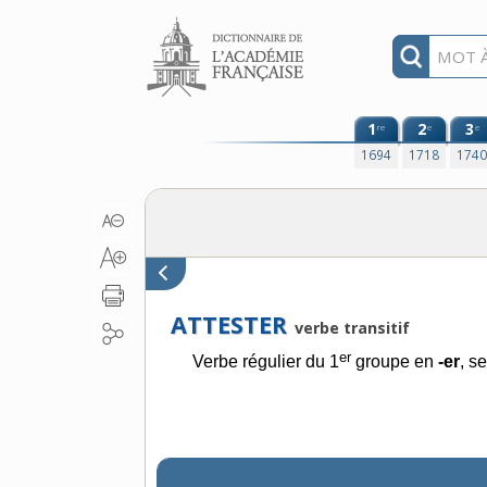
Aller au contenu
1
2
3
re
e
e
1694
1718
174
ATTESTER
verbe transitif
er
Verbe régulier du 1
groupe en
-er
, s