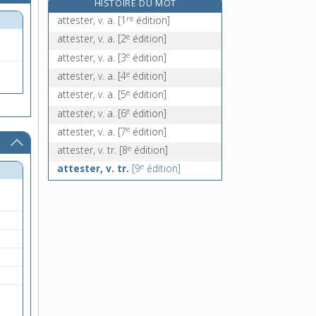
HISTOIRE DU MOT
attifer, v. tr.
re
attester, v. a.
[1
édition]
e
attifet, n. m.
[7
édition]
e
attester, v. a.
[2
édition]
attique, adj. et n. m.
e
attester, v. a.
[3
édition]
e
attiquement, adv.
[8
édition]
e
attester, v. a.
[4
édition]
e
attester, v. a.
[5
édition]
e
attester, v. a.
[6
édition]
e
attester, v. a.
[7
édition]
e
attester, v. tr.
[8
édition]
e
attester, v. tr.
[9
édition]