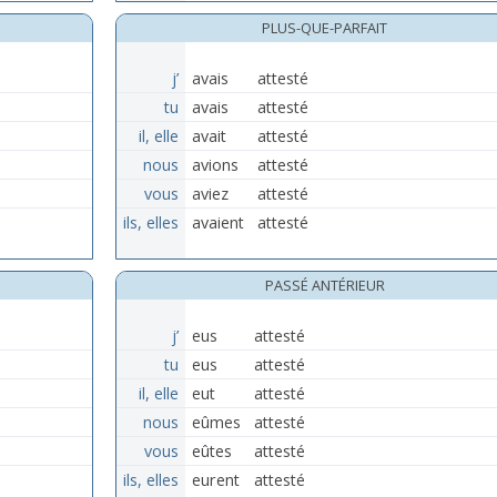
PLUS-QUE-PARFAIT
j’
avais
attesté
tu
avais
attesté
il, elle
avait
attesté
nous
avions
attesté
vous
aviez
attesté
ils, elles
avaient
attesté
PASSÉ ANTÉRIEUR
j’
eus
attesté
tu
eus
attesté
il, elle
eut
attesté
nous
eûmes
attesté
vous
eûtes
attesté
ils, elles
eurent
attesté