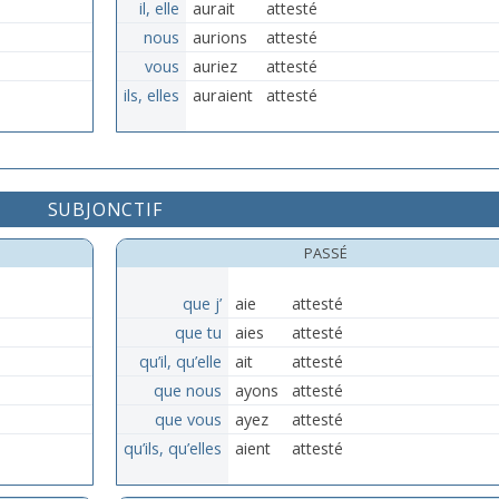
il, elle
aurait
attesté
nous
aurions
attesté
vous
auriez
attesté
ils, elles
auraient
attesté
SUBJONCTIF
PASSÉ
que j’
aie
attesté
que tu
aies
attesté
qu’il, qu’elle
ait
attesté
que nous
ayons
attesté
que vous
ayez
attesté
qu’ils, qu’elles
aient
attesté