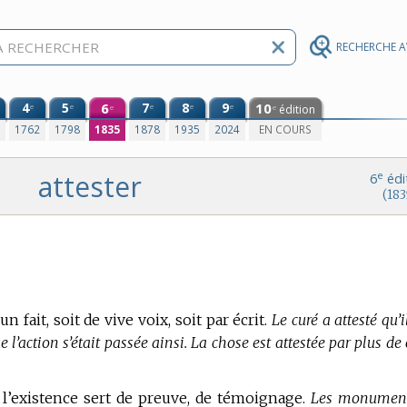
RECHERCHE 
4
5
6
7
8
9
10
e
e
e
e
e
édition
e
e
0
1762
1798
1835
1878
1935
2024
EN COURS
attester
e
6
édi
(183
’un fait, soit de vive voix, soit par écrit.
Le curé a attesté qu’i
 l’action s’était passée ainsi. La chose est attestée par plus de
 l’existence sert de preuve, de témoignage.
Les monumen