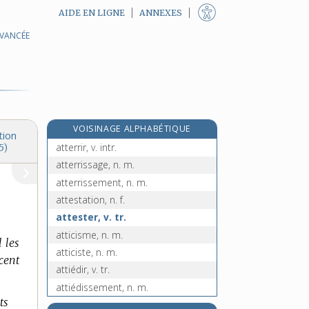
AIDE EN LIGNE
ANNEXES
AVANCÉE
atténuant, -ante, adj.
atténuation, n. f.
atténuer, v. tr.
atterrage, n. m.
atterrant, -ante, adj.
VOISINAGE ALPHABÉTIQUE
atterrer, v. tr.
tion
atterrir, v. intr.
5)
atterrissage, n. m.
atterrissement, n. m.
attestation, n. f.
attester, v. tr.
atticisme, n. m.
l les
atticiste, n. m.
 cent
attiédir, v. tr.
attiédissement, n. m.
ts
attifement, n. m.