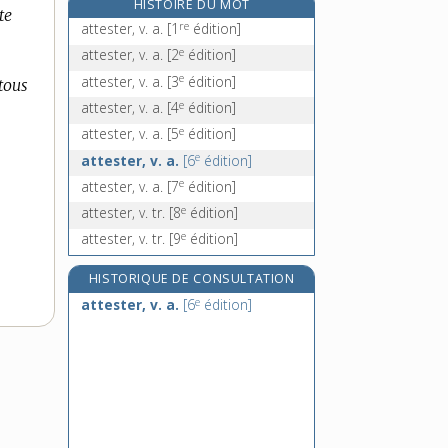
HISTOIRE DU MOT
te
attifer, v. tr.
re
attester, v. a.
[1
édition]
e
attifet, n. m.
[7
édition]
e
attester, v. a.
[2
édition]
attique, adj. et n. m.
e
attester, v. a.
[3
édition]
 tous
e
attiquement, adv.
[8
édition]
e
attester, v. a.
[4
édition]
e
attester, v. a.
[5
édition]
e
attester, v. a.
[6
édition]
e
attester, v. a.
[7
édition]
e
attester, v. tr.
[8
édition]
e
attester, v. tr.
[9
édition]
HISTORIQUE DE CONSULTATION
e
attester, v. a.
[6
édition]