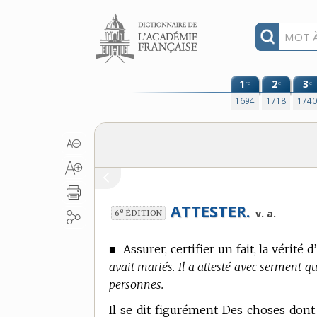
Aller au contenu
1
2
3
re
e
e
1694
1718
174
ATTESTER.
e
v. a.
6
ÉDITION
■
Assurer, certifier un fait, la vérité d
avait mariés. Il a attesté avec serment que
personnes.
Il se dit figurément Des choses dont