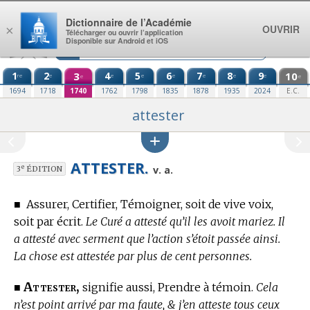
Aller au contenu
Dictionnaire de l’Académie
OUVRIR
×
Télécharger ou ouvrir l’application
Disponible sur Android et iOS
1
2
3
4
5
6
7
8
9
10
re
e
e
e
e
e
e
e
e
e
1694
1718
1740
1762
1798
1835
1878
1935
2024
E.C.
attester
ATTESTER.
e
v. a.
3
ÉDITION
■
Assurer, Certifier, Témoigner, soit de vive voix,
soit par écrit.
Le Curé a attesté qu’il les avoit mariez. Il
a attesté avec serment que l’action s’étoit passée ainsi.
La chose est attestée par plus de cent personnes.
Attester,
■
signifie aussi, Prendre à témoin.
Cela
n’est point arrivé par ma faute, & j’en atteste tous ceux