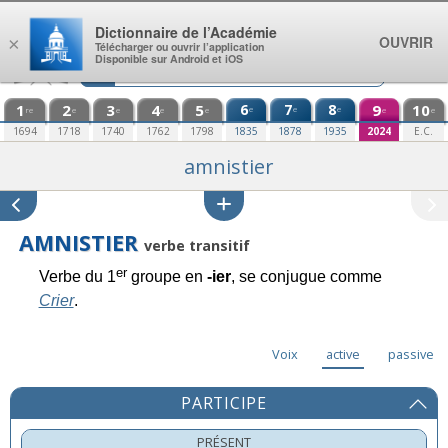
Aller au contenu
Dictionnaire de l’Académie
OUVRIR
×
Télécharger ou ouvrir l’application
Disponible sur Android et iOS
1
2
3
4
5
6
7
8
9
10
e
e
e
re
e
e
e
e
e
e
1694
1718
1740
1762
1798
1835
1878
1935
2024
E.C.
amnistier
AMNISTIER
verbe transitif
er
Verbe du 1
groupe en
-ier
, se conjugue comme
Crier
.
Voix
active
passive
PARTICIPE
PRÉSENT