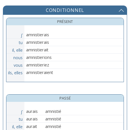
CONDITIONNEL
PRÉSENT
j’
amnistierais
tu
amnistierais
il, elle
amnistierait
nous
amnistierions
vous
amnistieriez
ils, elles
amnistieraient
PASSÉ
j’
aurais
amnistié
tu
aurais
amnistié
il, elle
aurait
amnistié