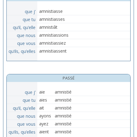
que j’
amnistiasse
que tu
amnistiasses
qu’il, qu’elle
amnistiât
que nous
amnistiassions
que vous
amnistiassiez
qu’ils, qu’elles
amnistiassent
PASSÉ
que j’
aie
amnistié
que tu
aies
amnistié
qu’il, qu’elle
ait
amnistié
que nous
ayons
amnistié
que vous
ayez
amnistié
qu’ils, qu’elles
aient
amnistié