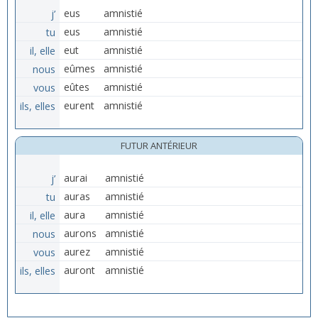
j’
eus
amnistié
tu
eus
amnistié
il, elle
eut
amnistié
nous
eûmes
amnistié
vous
eûtes
amnistié
ils, elles
eurent
amnistié
FUTUR ANTÉRIEUR
j’
aurai
amnistié
tu
auras
amnistié
il, elle
aura
amnistié
nous
aurons
amnistié
vous
aurez
amnistié
ils, elles
auront
amnistié