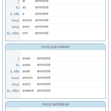
j’
ai
amnistié
tu
as
amnistié
il, elle
a
amnistié
nous
avons
amnistié
vous
avez
amnistié
ils, elles
ont
amnistié
PLUS-QUE-PARFAIT
j’
avais
amnistié
tu
avais
amnistié
il, elle
avait
amnistié
nous
avions
amnistié
vous
aviez
amnistié
ils, elles
avaient
amnistié
PASSÉ ANTÉRIEUR