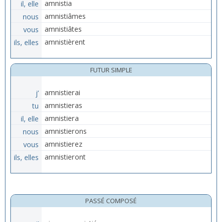
il, elle
amnistia
nous
amnistiâmes
vous
amnistiâtes
ils, elles
amnistièrent
FUTUR SIMPLE
j’
amnistierai
tu
amnistieras
il, elle
amnistiera
nous
amnistierons
vous
amnistierez
ils, elles
amnistieront
PASSÉ COMPOSÉ