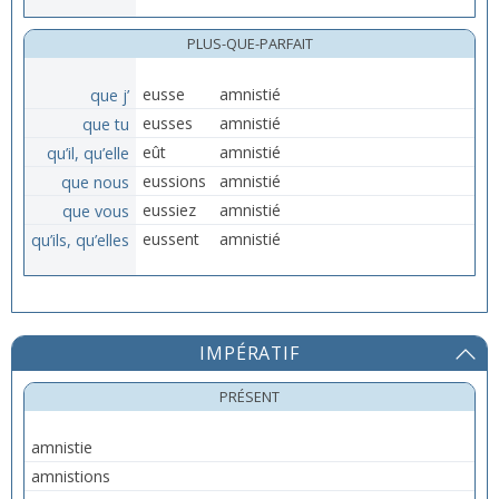
PLUS-QUE-PARFAIT
que j’
eusse
amnistié
que tu
eusses
amnistié
qu’il, qu’elle
eût
amnistié
que nous
eussions
amnistié
que vous
eussiez
amnistié
qu’ils, qu’elles
eussent
amnistié
IMPÉRATIF
PRÉSENT
amnistie
amnistions