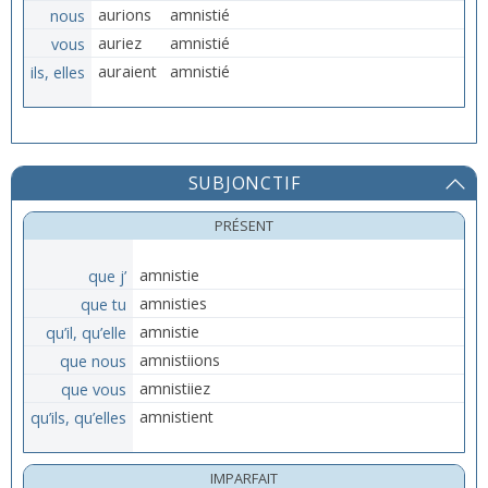
nous
aurions
amnistié
vous
auriez
amnistié
ils, elles
auraient
amnistié
SUBJONCTIF
PRÉSENT
que j’
amnistie
que tu
amnisties
qu’il, qu’elle
amnistie
que nous
amnistiions
que vous
amnistiiez
qu’ils, qu’elles
amnistient
IMPARFAIT