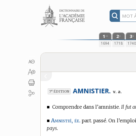
Aller au contenu
1
2
3
re
e
e
1694
1718
174
AMNISTIER.
e
v. a.
7
ÉDITION
■
Comprendre dans l’amnistie.
Il fut 
Amnistié, ée.
■
part. passé. On l’empl
pays.