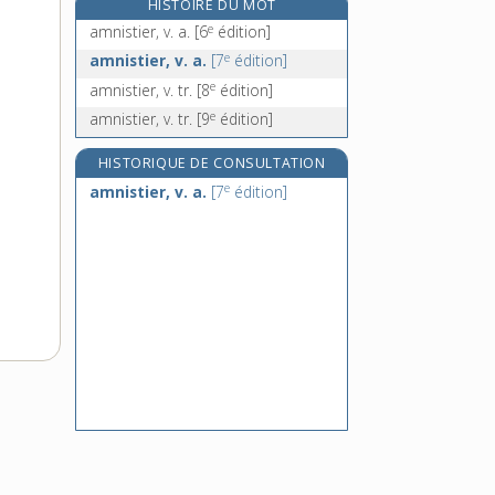
HISTOIRE DU MOT
amodier, v. tr.
e
amnistier, v. a.
[6
édition]
amoindrir, v. tr. et pron.
e
amnistier, v. a.
[7
édition]
amoindrissement, n. m.
e
amnistier, v. tr.
[8
édition]
amok, n. m.
e
amnistier, v. tr.
[9
édition]
HISTORIQUE DE CONSULTATION
e
amnistier, v. a.
[7
édition]