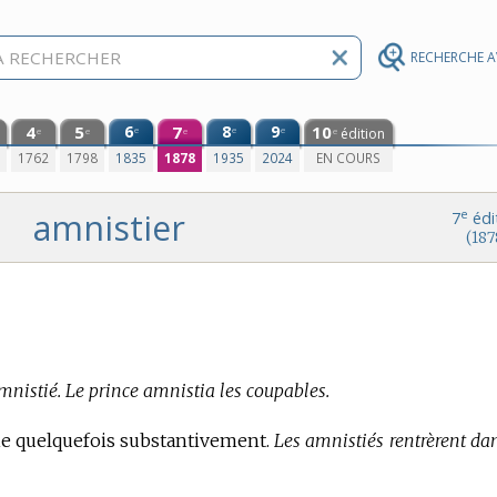
RECHERCHE 
4
5
6
7
8
9
10
e
e
e
édition
e
e
e
e
0
1762
1798
1835
1878
1935
2024
EN COURS
amnistier
e
7
édi
(187
amnistié. Le prince amnistia les coupables.
oie quelquefois substantivement.
Les amnistiés rentrèrent dan