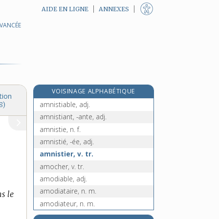
AIDE EN LIGNE
ANNEXES
AVANCÉE
ammonium, n. m.
ammophile, n. f.
amnésie, n. f.
amnésique, adj.
amnios, n. m.
VOISINAGE ALPHABÉTIQUE
amniotique, adj.
tion
amnistiable, adj.
8)
amnistiant, -ante, adj.
amnistie, n. f.
amnistié, -ée, adj.
amnistier, v. tr.
amocher, v. tr.
amodiable, adj.
amodiataire, n. m.
s le
amodiateur, n. m.
amodiation, n. f.