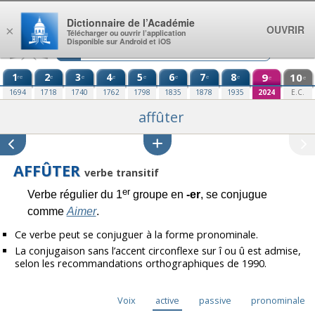
Aller au contenu
Dictionnaire de l’Académie
OUVRIR
×
Télécharger ou ouvrir l’application
Disponible sur Android et iOS
1
2
3
4
5
6
7
8
9
10
re
e
e
e
e
e
e
e
e
e
1694
1718
1740
1762
1798
1835
1878
1935
2024
E.C.
affûter
AFFÛTER
verbe transitif
er
Verbe régulier du 1
groupe en
-er
, se conjugue
comme
Aimer
.
Ce verbe peut se conjuguer à la forme pronominale.
La conjugaison sans l’accent circonflexe sur î ou û est admise,
selon les recommandations orthographiques de 1990.
Voix
active
passive
pronominale