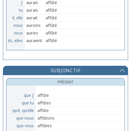
j’
aurais
affûté
tu
aurais
affûté
il, elle
aurait
affûté
nous
aurions
affûté
vous
auriez
affûté
ils, elles
auraient
affûté
SUBJONCTIF
PRÉSENT
que j’
affûte
que tu
affûtes
qu’il, qu’elle
affûte
que nous
affûtions
que vous
affûtiez