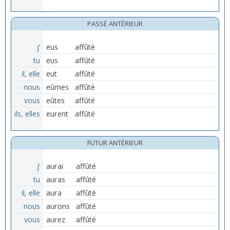
PASSÉ ANTÉRIEUR
j’
eus
affûté
tu
eus
affûté
il, elle
eut
affûté
nous
eûmes
affûté
vous
eûtes
affûté
ils, elles
eurent
affûté
FUTUR ANTÉRIEUR
j’
aurai
affûté
tu
auras
affûté
il, elle
aura
affûté
nous
aurons
affûté
vous
aurez
affûté