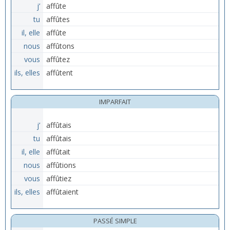
j’
affûte
tu
affûtes
il, elle
affûte
nous
affûtons
vous
affûtez
ils, elles
affûtent
IMPARFAIT
j’
affûtais
tu
affûtais
il, elle
affûtait
nous
affûtions
vous
affûtiez
ils, elles
affûtaient
PASSÉ SIMPLE