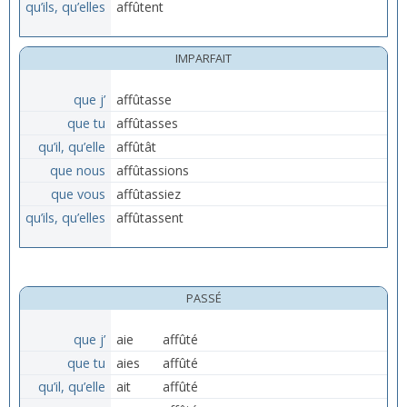
qu’ils, qu’elles
affûtent
IMPARFAIT
que j’
affûtasse
que tu
affûtasses
qu’il, qu’elle
affûtât
que nous
affûtassions
que vous
affûtassiez
qu’ils, qu’elles
affûtassent
PASSÉ
que j’
aie
affûté
que tu
aies
affûté
qu’il, qu’elle
ait
affûté