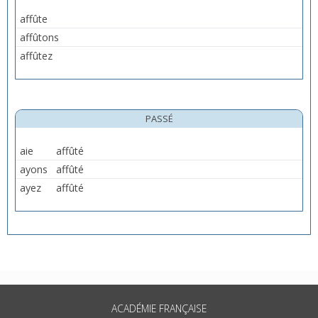
affûte
affûtons
affûtez
PASSÉ
aie
affûté
ayons
affûté
ayez
affûté
ACADÉMIE FRANÇAISE