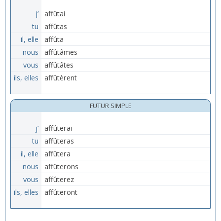
j’
affûtai
tu
affûtas
il, elle
affûta
nous
affûtâmes
vous
affûtâtes
ils, elles
affûtèrent
FUTUR SIMPLE
j’
affûterai
tu
affûteras
il, elle
affûtera
nous
affûterons
vous
affûterez
ils, elles
affûteront