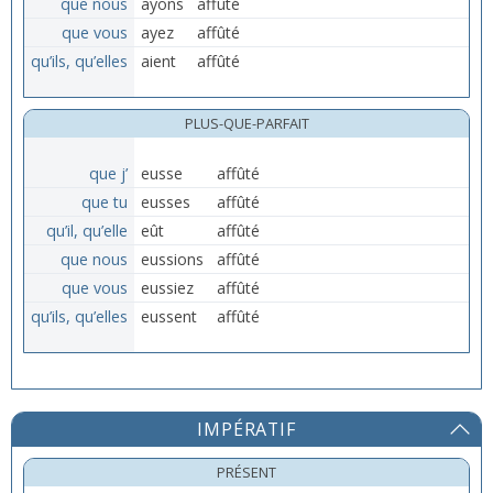
que nous
ayons
affûté
que vous
ayez
affûté
qu’ils, qu’elles
aient
affûté
PLUS-QUE-PARFAIT
que j’
eusse
affûté
que tu
eusses
affûté
qu’il, qu’elle
eût
affûté
que nous
eussions
affûté
que vous
eussiez
affûté
qu’ils, qu’elles
eussent
affûté
IMPÉRATIF
PRÉSENT