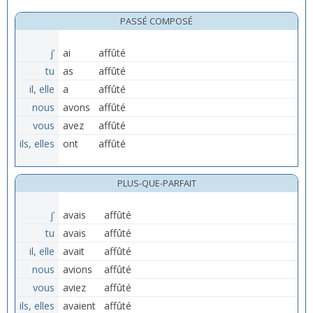
PASSÉ COMPOSÉ
j’
ai
affûté
tu
as
affûté
il, elle
a
affûté
nous
avons
affûté
vous
avez
affûté
ils, elles
ont
affûté
PLUS-QUE-PARFAIT
j’
avais
affûté
tu
avais
affûté
il, elle
avait
affûté
nous
avions
affûté
vous
aviez
affûté
ils, elles
avaient
affûté