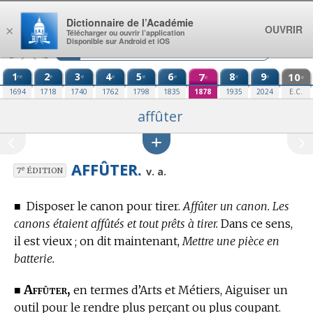
Aller au contenu
Dictionnaire de l’Académie
OUVRIR
×
Télécharger ou ouvrir l’application
Disponible sur Android et iOS
1
2
3
4
5
6
7
8
9
10
re
e
e
e
e
e
e
e
e
e
1694
1718
1740
1762
1798
1835
1878
1935
2024
E.C.
affûter
AFFÛTER.
e
v. a.
7
ÉDITION
■
Disposer le canon pour tirer.
Affûter un canon. Les
canons étaient affûtés et tout prêts à tirer.
Dans ce sens,
il est vieux ; on dit maintenant,
Mettre une pièce en
batterie.
Affûter,
■
en
termes d’Arts et Métiers,
Aiguiser un
outil pour le rendre plus perçant ou plus coupant.