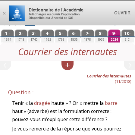
Aller au contenu
Dictionnaire de l’Académie
OUVRIR
×
Télécharger ou ouvrir l’application
Disponible sur Android et iOS
1
2
3
4
5
6
7
8
9
10
re
e
e
e
e
e
e
e
e
e
1694
1718
1740
1762
1798
1835
1878
1935
2024
E.C.
Courrier des internautes
Courrier des internautes
(11/2018)
Question :
Tenir « la
dragée
haute » ? Or « mettre la
barre
haut » (adverbe) est la formulation correcte :
pouvez-vous m’expliquer cette différence ?
Je vous remercie de la réponse que vous pourrez