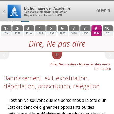
Aller au contenu
Dictionnaire de l’Académie
OUVRIR
×
Télécharger ou ouvrir l’application
Disponible sur Android et iOS
1
2
3
4
5
6
7
8
9
10
re
e
e
e
e
e
e
e
e
e
1694
1718
1740
1762
1798
1835
1878
1935
2024
E.C.
Dire, Ne pas dire
Dire, Ne pas dire
• Nuancier des mots
(7/11/2024)
Bannissement, exil, expatriation,
déportation, proscription, relégation
Il est arrivé souvent que les personnes à la tête d’un
État décident d’éloigner des opposants ou des