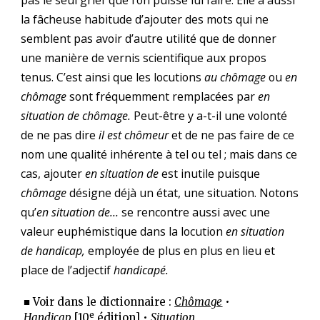
pas le seul grief que l’on puisse lui faire. Elle a aussi
la fâcheuse habitude d’ajouter des mots qui ne
semblent pas avoir d’autre utilité que de donner
une manière de vernis scientifique aux propos
tenus. C’est ainsi que les locutions
au chômage
ou
en
chômage
sont fréquemment remplacées par
en
situation de chômage.
Peut-être y a-t-il une volonté
de ne pas dire
il est chômeur
et de ne pas faire de ce
nom une qualité inhérente à tel ou tel ; mais dans ce
cas, ajouter
en situation de
est inutile puisque
chômage
désigne déjà un état, une situation. Notons
qu’
en situation de…
se rencontre aussi avec une
valeur euphémistique dans la locution
en situation
de handicap,
employée de plus en plus en lieu et
place de l’adjectif
handicapé.
■ Voir dans le dictionnaire :
Chômage
•
e
Handicap
[10
édition] •
Situation