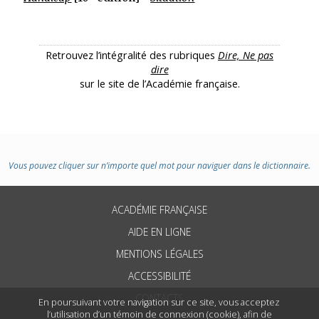
Retrouvez l’intégralité des rubriques
Dire, Ne pas
dire
sur le site de l’Académie française.
Vous pouvez cliquer sur n’importe quel mot pour naviguer dans le dictionnaire.
ACADÉMIE FRANÇAISE
AIDE EN LIGNE
MENTIONS LÉGALES
ACCESSIBILITÉ
CONTACTS
En poursuivant votre navigation sur ce site, vous acceptez
l’utilisation d’un témoin de connexion (cookie), afin de