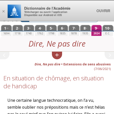
Aller au contenu
Dictionnaire de l’Académie
OUVRIR
×
Télécharger ou ouvrir l’application
Disponible sur Android et iOS
1
2
3
4
5
6
7
8
9
10
re
e
e
e
e
e
e
e
e
e
1694
1718
1740
1762
1798
1835
1878
1935
2024
E.C.
Dire, Ne pas dire
Dire, Ne pas dire
• Extensions de sens abusives
(7/06/2021)
En situation de chômage, en situation
de handicap
Une certaine langue technocratique, on l’a vu,
semble oublier nos prépositions mais ce n’est hélas