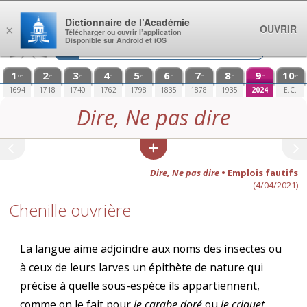
Aller au contenu
Dictionnaire de l’Académie
OUVRIR
×
Télécharger ou ouvrir l’application
Disponible sur Android et iOS
1
2
3
4
5
6
7
8
9
10
re
e
e
e
e
e
e
e
e
e
1694
1718
1740
1762
1798
1835
1878
1935
2024
E.C.
Dire, Ne pas dire
Dire, Ne pas dire
• Emplois fautifs
(4/04/2021)
Chenille ouvrière
La langue aime adjoindre aux noms des insectes ou
à ceux de leurs larves un épithète de nature qui
précise à quelle sous-espèce ils appartiennent,
comme on le fait pour
le carabe doré
ou
le criquet