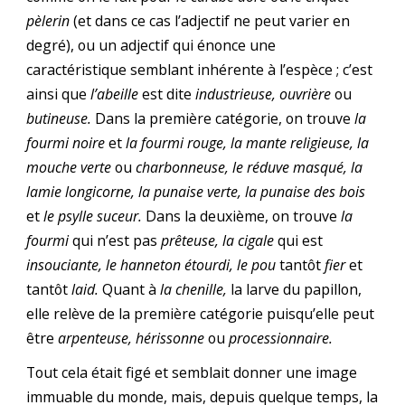
pèlerin
(et dans ce cas l’adjectif ne peut varier en
degré), ou un adjectif qui énonce une
caractéristique semblant inhérente à l’espèce ; c’est
ainsi que
l’abeille
est dite
industrieuse, ouvrière
ou
butineuse.
Dans la première catégorie, on trouve
la
fourmi noire
et
la fourmi rouge, la mante religieuse, la
mouche verte
ou
charbonneuse, le réduve masqué, la
lamie longicorne, la punaise verte, la punaise des bois
et
le psylle suceur.
Dans la deuxième, on trouve
la
fourmi
qui n’est pas
prêteuse, la cigale
qui est
insouciante, le hanneton étourdi, le pou
tantôt
fier
et
tantôt
laid.
Quant à
la chenille,
la larve du papillon,
elle relève de la première catégorie puisqu’elle peut
être
arpenteuse, hérissonne
ou
processionnaire.
Tout cela était figé et semblait donner une image
immuable du monde, mais, depuis quelque temps, la