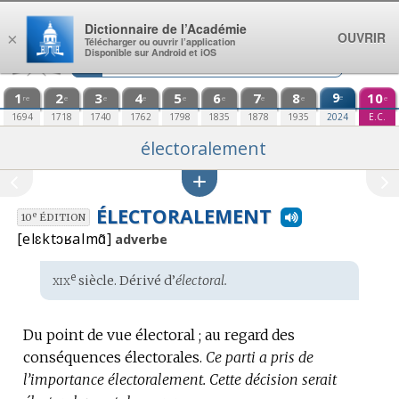
Aller au contenu
Dictionnaire de l’Académie
OUVRIR
×
Télécharger ou ouvrir l’application
Disponible sur Android et iOS
1
2
3
4
5
6
7
8
9
10
e
re
e
e
e
e
e
e
e
e
1694
1718
1740
1762
1798
1835
1878
1935
2024
E.C.
électoralement
ÉLECTORALEMENT
e
10
ÉDITION
[elɛktɔʁalmɑ̃]
adverbe
xix
e
Étymologie
siècle. Dérivé d’
électoral.
:
Du point de vue électoral ; au regard des
conséquences électorales.
Ce parti a pris de
l’importance électoralement.
Cette décision serait