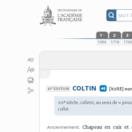
Aller au contenu
1
2
3
re
e
e
1694
1718
174
COLTIN
[kɔltɛ̃]
e
no
10
ÉDITION
xvi
e
Étymologie
siècle,
colletin,
au sens de « pourp
:
collet.
Anciennement.
Chapeau en cuir et à