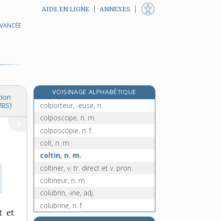
AIDE EN LIGNE
ANNEXES
AVANCÉE
colossalement, adv.
colosse, n. m.
e
colostre, n. m.
[5
édition]
colostrum, n. m.
colportage, n. m.
VOISINAGE ALPHABÉTIQUE
colporter, v. tr.
tion
colporteur, -euse, n.
URS)
colposcope, n. m.
colposcopie, n. f.
colt, n. m.
coltin, n. m.
coltiner, v. tr. direct et v. pron.
coltineur, n. m.
colubrin, -ine, adj.
colubrine, n. f.
t et
columbarium, n. m.