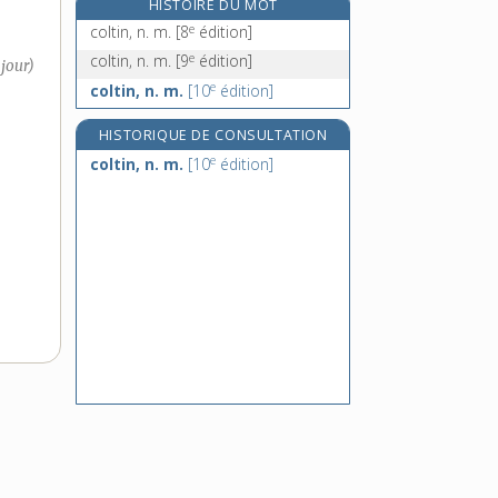
HISTOIRE DU MOT
columbidés, n. m. pl.
e
coltin, n. m.
[8
édition]
columelle, n. f.
e
coltin, n. m.
[9
édition]
 jour)
colure, n. m.
e
coltin, n. m.
[10
édition]
e
coluthea
[4
édition]
HISTORIQUE DE CONSULTATION
e
coltin, n. m.
[10
édition]