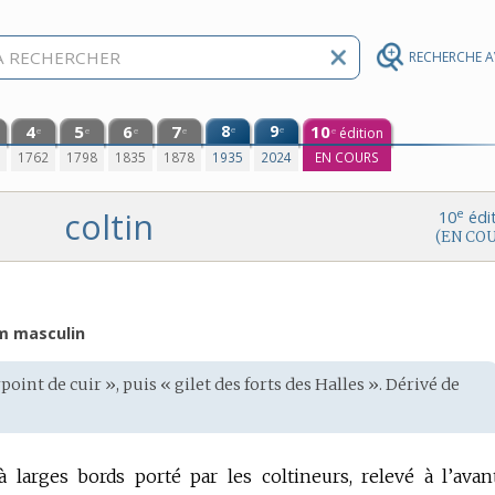
RECHERCHE 
4
5
6
7
8
9
10
e
e
édition
e
e
e
e
e
0
1762
1798
1835
1878
1935
2024
EN COURS
coltin
e
10
édi
(EN CO
m masculin
oint de cuir », puis « gilet des forts des Halles ». Dérivé de
 larges bords porté par les coltineurs, relevé à l’avan