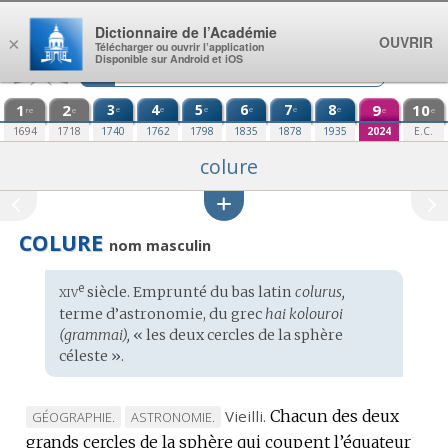
Aller au contenu
Dictionnaire de l’Académie
OUVRIR
×
Télécharger ou ouvrir l’application
Disponible sur Android et iOS
1
2
3
4
5
6
7
8
9
10
e
e
e
e
e
e
re
e
e
e
1694
1718
1740
1762
1798
1835
1878
1935
2024
E.C.
colure
COLURE
nom masculin
xiv
e
Étymologie
siècle. Emprunté du
bas latin
colurus,
:
terme d’astronomie, du
grec
hai kolouroi
(grammai),
« les deux cercles de la sphère
céleste ».
Vieilli.
Chacun des deux
MARQUE
MARQUE
GÉOGRAPHIE.
ASTRONOMIE.
grands cercles de la sphère qui coupent l’équateur
DE
DE