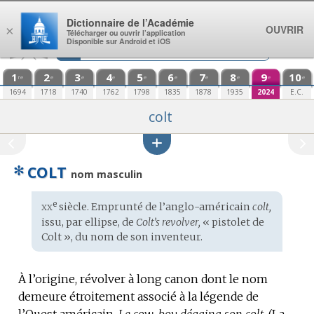
Aller au contenu
Dictionnaire de l’Académie
OUVRIR
×
Télécharger ou ouvrir l’application
Disponible sur Android et iOS
1
2
3
4
5
6
7
8
9
10
re
e
e
e
e
e
e
e
e
e
1694
1718
1740
1762
1798
1835
1878
1935
2024
E.C.
colt
✻
COLT
nom masculin
xx
e
Étymologie
siècle. Emprunté de l’
anglo-américain
colt,
:
issu, par ellipse, de
Colt’s revolver,
« pistolet de
Colt », du
nom
de son inventeur.
À l’origine, révolver à long canon dont le nom
demeure étroitement associé à la légende de
l’Ouest américain.
Le cow-boy dégaina son colt.
(La