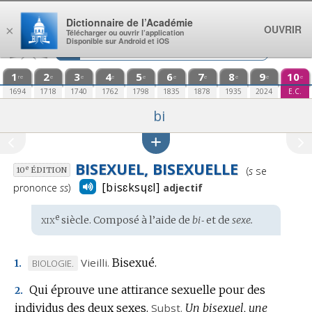
Aller au contenu
Dictionnaire de l’Académie
OUVRIR
×
Télécharger ou ouvrir l’application
Disponible sur Android et iOS
1
2
3
4
5
6
7
8
9
10
re
e
e
e
e
e
e
e
e
e
1694
1718
1740
1762
1798
1835
1878
1935
2024
E.C.
bi
BISEXUEL, BISEXUELLE
Prononciation
e
(
s
se
10
ÉDITION
:
[bisɛksɥɛl]
prononce
ss
)
adjectif
xix
e
Étymologie
siècle. Composé à l’aide de
bi‑
et de
sexe.
:
Vieilli.
Bisexué.
MARQUE
BIOLOGIE.
1.
DE
Qui éprouve une attirance sexuelle pour des
2.
DOMAINE
individus des deux sexes.
Subst.
Un bisexuel, une