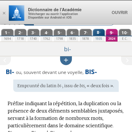
Aller au contenu
Dictionnaire de l’Académie
OUVRIR
×
Télécharger ou ouvrir l’application
Disponible sur Android et iOS
1
2
3
4
5
6
7
8
9
10
e
re
e
e
e
e
e
e
e
e
1694
1718
1740
1762
1798
1835
1878
1935
2024
E.C.
bi-
BI-
BIS-
ou, souvent devant une voyelle,
Étymologie
Emprunté du
latin
bi‑,
issu de
bis,
« deux fois ».
:
Préfixe indiquant la répétition, la duplication ou la
présence de deux éléments semblables juxtaposés,
servant à la formation de nombreux mots,
particulièrement dans le domaine scientifique.