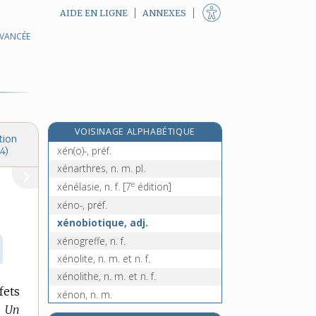
AIDE EN LIGNE
ANNEXES
AVANCÉE
xanthie, n. f.
xanthine, n. f.
e
xanthium, n. m.
[5
édition]
xanthome, n. m.
xanthophylle, n. f.
VOISINAGE ALPHABÉTIQUE
Xe, symb.
tion
xén(o)-, préf.
4)
xénarthres, n. m. pl.
e
xénélasie, n. f.
[7
édition]
xéno-, préf.
xénobiotique, adj.
xénogreffe, n. f.
xénolite, n. m. et n. f.
xénolithe, n. m. et n. f.
fets
xénon, n. m.
Un
xénophile, adj.