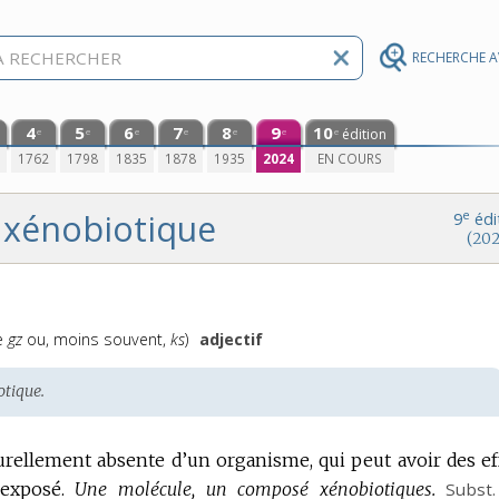
RECHERCHE 
4
5
6
7
8
9
10
édition
e
e
e
e
e
e
e
0
1762
1798
1835
1878
1935
2024
EN COURS
xénobiotique
e
9
édi
(202
e
gz
ou, moins souvent,
ks
)
adjectif
otique.
urellement absente d’un organisme, qui peut avoir des ef
exposé.
Une molécule, un composé xénobiotiques.
Subst.