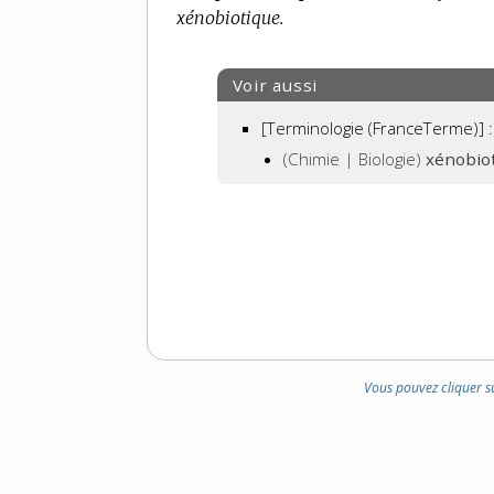
xénobiotique.
DOMAINE
:
Voir aussi
[Terminologie (FranceTerme)] :
(Chimie | Biologie)
xénobio
Vous pouvez cliquer s