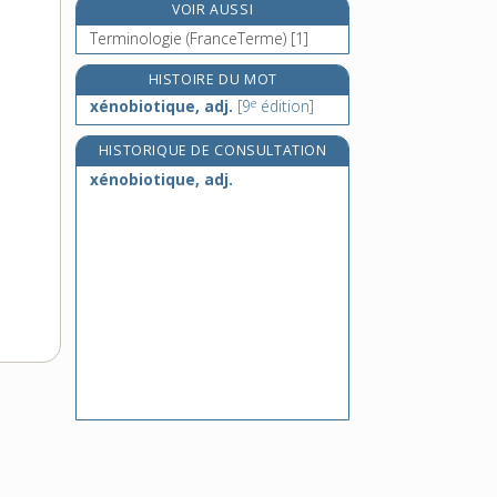
VOIR AUSSI
xénophilie, n. f.
Terminologie (FranceTerme) [1]
xénophobe, adj.
xénophobie, n. f.
HISTOIRE DU MOT
e
xér(o)-, préf.
xénobiotique, adj.
[9
édition]
HISTORIQUE DE CONSULTATION
xénobiotique, adj.