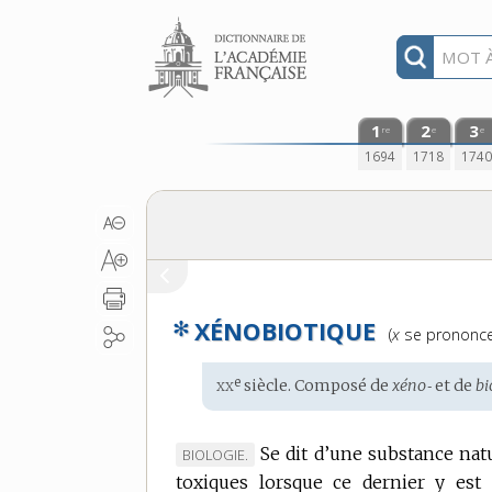
Aller au contenu
1
2
3
re
e
e
1694
1718
174
✻
XÉNOBIOTIQUE
Prononciation
(
x
se prononc
:
xx
e
Étymologie
siècle. Composé de
xéno‑
et de
bi
:
Se dit d’une substance nat
MARQUE
BIOLOGIE.
toxiques lorsque ce dernier y est 
DE