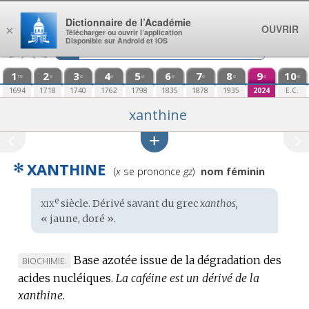
Aller au contenu
Dictionnaire de l’Académie
OUVRIR
×
Télécharger ou ouvrir l’application
Disponible sur Android et iOS
1
2
3
4
5
6
7
8
9
10
re
e
e
e
e
e
e
e
e
e
1694
1718
1740
1762
1798
1835
1878
1935
2024
E.C.
xanthine
✻
XANTHINE
Prononciation
(
x
se prononce
gz
)
nom féminin
:
xix
e
Étymologie
siècle. Dérivé savant du
grec
xanthos,
:
« jaune, doré ».
Base azotée issue de la dégradation des
MARQUE
BIOCHIMIE.
acides nucléiques.
DE
La caféine est un dérivé de la
xanthine.
DOMAINE