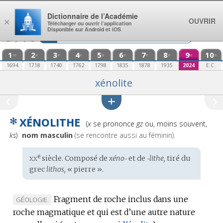
Aller au contenu
Dictionnaire de l’Académie
OUVRIR
×
Télécharger ou ouvrir l’application
Disponible sur Android et iOS
1
2
3
4
5
6
7
8
9
10
re
e
e
e
e
e
e
e
e
e
1694
1718
1740
1762
1798
1835
1878
1935
2024
E.C.
xénolite
✻
XÉNOLITHE
Prononciation
(
x
se prononce
gz
ou, moins souvent,
:
ks
)
nom masculin
(se rencontre aussi au féminin).
xx
e
Étymologie
siècle. Composé de
xéno‑
et de
‑lithe,
tiré du
:
grec
lithos,
« pierre ».
Fragment de roche inclus dans une
MARQUE
GÉOLOGIE.
roche magmatique et qui est d’une autre nature
DE