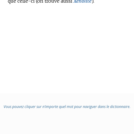
que celle-ci (on trouve aussi
DOMAINE
Xénolite
).
:
Vous pouvez cliquer sur n’importe quel mot pour naviguer dans le dictionnaire.