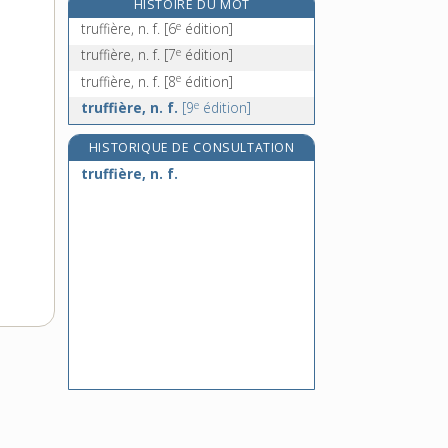
HISTOIRE DU MOT
e
trullisation, n. f.
[7
édition]
e
truffière, n. f.
[6
édition]
trullo, n. m.
e
truffière, n. f.
[7
édition]
trumeau, n. m.
e
truffière, n. f.
[8
édition]
e
trumeau, n. m.
[8
édition]
e
truffière, n. f.
[9
édition]
HISTORIQUE DE CONSULTATION
truffière, n. f.