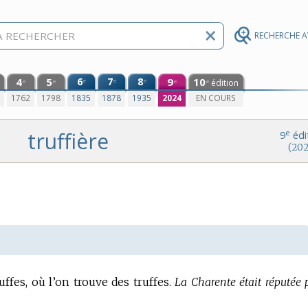
RECHERCHE 
4
5
6
7
8
9
10
e
e
e
édition
e
e
e
e
0
1762
1798
1835
1878
1935
2024
EN COURS
truffière
e
9
édi
(202
uffes, où l’on trouve des truffes.
La Charente était réputée 