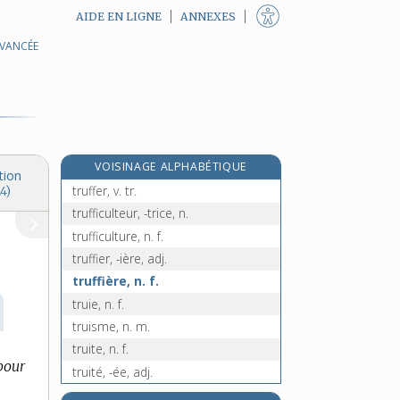
AIDE EN LIGNE
ANNEXES
AVANCÉE
truculence, n. f.
truculent, -ente, adj.
truelle, n. f.
truellée, n. f.
truffade, n. f.
VOISINAGE ALPHABÉTIQUE
truffe, n. f.
tion
truffer, v. tr.
4)
trufficulteur, -trice, n.
trufficulture, n. f.
truffier, -ière, adj.
truffière, n. f.
truie, n. f.
truisme, n. m.
truite, n. f.
pour
truité, -ée, adj.
truitelle, n. f.