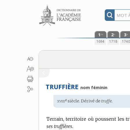
Aller au contenu
1
2
3
re
e
e
1694
1718
174
TRUFFIÈRE
nom féminin
xviii
e
Étymologie
siècle. Dérivé de
truffe.
:
Terrain, territoire où poussent les tr
ses truffières.