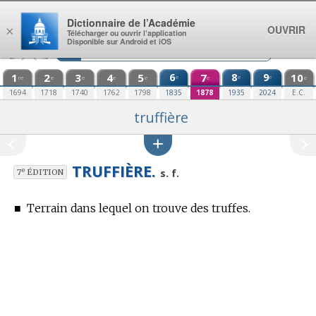
Aller au contenu
Dictionnaire de l’Académie
OUVRIR
×
Télécharger ou ouvrir l’application
Disponible sur Android et iOS
1
2
3
4
5
6
7
8
9
10
e
e
e
re
e
e
e
e
e
e
1694
1718
1740
1762
1798
1835
1878
1935
2024
E.C.
truffière
TRUFFIÈRE.
e
s. f.
7
ÉDITION
■
Terrain dans lequel on trouve des truffes.