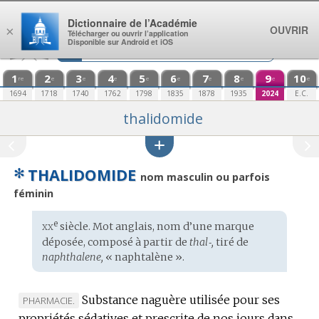
Aller au contenu
Dictionnaire de l’Académie
OUVRIR
×
Télécharger ou ouvrir l’application
Disponible sur Android et iOS
1
2
3
4
5
6
7
8
9
10
re
e
e
e
e
e
e
e
e
e
1694
1718
1740
1762
1798
1835
1878
1935
2024
E.C.
thalidomide
✻
THALIDOMIDE
nom masculin ou parfois
féminin
xx
e
Étymologie
siècle. Mot
anglais
,
nom d’une marque
:
déposée
, composé à partir de
thal‑,
tiré de
naphthalene,
« naphtalène ».
Substance naguère utilisée pour ses
MARQUE
PHARMACIE.
propriétés sédatives et prescrite de nos jours dans
DE