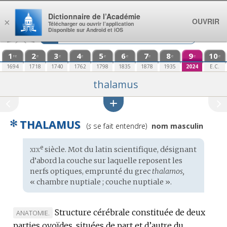
Aller au contenu
Dictionnaire de l’Académie
OUVRIR
×
Télécharger ou ouvrir l’application
Disponible sur Android et iOS
1
2
3
4
5
6
7
8
9
10
re
e
e
e
e
e
e
e
e
e
1694
1718
1740
1762
1798
1835
1878
1935
2024
E.C.
thalamus
✻
THALAMUS
Prononciation
(
s
se fait entendre)
nom masculin
:
xix
e
Étymologie
siècle. Mot du
latin scientifique
, désignant
:
d’abord la couche sur laquelle reposent les
nerfs optiques, emprunté du
grec
thalamos,
« chambre nuptiale ; couche nuptiale ».
Structure cérébrale constituée de deux
MARQUE
ANATOMIE.
parties ovoïdes, situées de part et d’autre du
DE