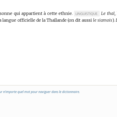
onne qui appartient à cette ethnie.
Le thaï,
MARQUE
LINGUISTIQUE.
a langue officielle de la Thaïlande (on dit aussi
DE
le siamois
).
DOMAINE
:
ur n’importe quel mot pour naviguer dans le dictionnaire.