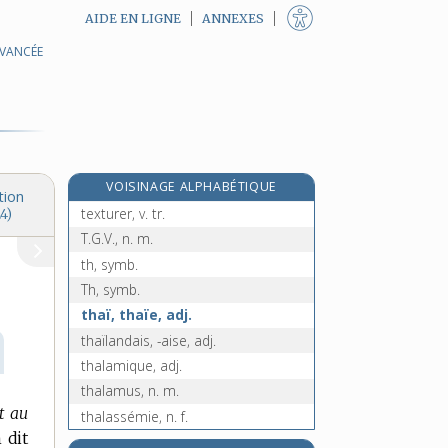
AIDE EN LIGNE
ANNEXES
AVANCÉE
texto [II], n. m.
e
textuaire, n. m.
[7
édition]
textuel, -elle, adj.
textuellement, adv.
texturation, n. f.
VOISINAGE ALPHABÉTIQUE
texture, n. f.
tion
texturer, v. tr.
4)
T.G.V., n. m.
th, symb.
Th, symb.
thaï, thaïe, adj.
thaïlandais, -aise, adj.
thalamique, adj.
thalamus, n. m.
t au
thalassémie, n. f.
 dit
thalassocratie, n. f.