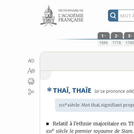
Aller au contenu
1
2
3
re
e
e
1694
1718
174
✻
THAÏ, THAÏE
Prononciation
(
aï
se prononce
aille
:
xix
e
Étymologie
siècle. Mot
thaï
, signifiant pr
:
■
Relatif à l’ethnie majoritaire en T
e
xiii
siècle le premier royaume de Siam.