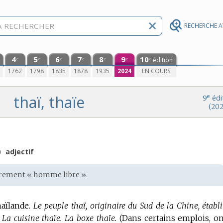
RECHERCHE 
4
5
6
7
8
9
10
édition
e
e
e
e
e
e
e
0
1762
1798
1835
1878
1935
2024
EN COURS
thaï, thaïe
e
9
édi
(202
)
adjectif
oprement « homme libre ».
haïlande.
Le peuple thaï, originaire du Sud de la Chine, établi
La cuisine thaïe.
La boxe thaïe.
(Dans certains emplois, on