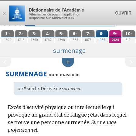
Aller au contenu
Dictionnaire de l’Académie
OUVRIR
×
Télécharger ou ouvrir l’application
Disponible sur Android et iOS
1
2
3
4
5
6
7
8
9
10
e
re
e
e
e
e
e
e
e
e
1694
1718
1740
1762
1798
1835
1878
1935
2024
E.C.
surmenage
SURMENAGE
nom masculin
xix
e
Étymologie
siècle. Dérivé de
surmener.
:
Excès d’activité physique ou intellectuelle qui
provoque un grand état de fatigue ; état dans lequel
se trouve une personne surmenée.
Surmenage
professionnel.