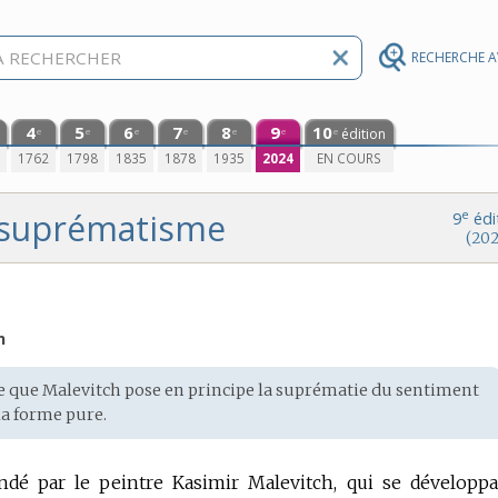
RECHERCHE 
4
5
6
7
8
9
10
édition
e
e
e
e
e
e
e
0
1762
1798
1835
1878
1935
2024
EN COURS
suprématisme
e
9
édi
(202
n
e que Malevitch pose en principe la suprématie du sentiment
la forme pure.
dé par le peintre Kasimir Malevitch, qui se développ