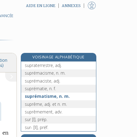
AIDE EN LIGNE
ANNEXES
AVANCÉE
supraliminaire, adj.
supranational, -ale, adj.
supranationalisme, n. m.
supranationaliste, adj.
supranationalité, n. f.
VOISINAGE ALPHABÉTIQUE
suprasensible, adj.
tion
supraterrestre, adj.
4)
suprémacisme, n. m.
suprémaciste, adj.
suprématie, n. f.
suprématisme, n. m.
suprême, adj. et n. m.
suprêmement, adv.
sur [I], prép.
sur- [II], préf.
a en
sur, sure [III], adj.