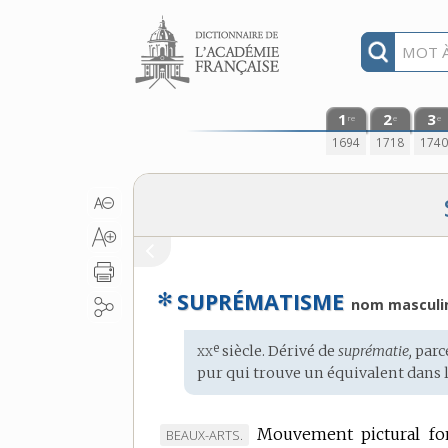
Aller au contenu
1
2
3
re
e
e
1694
1718
174
✻
SUPRÉMATISME
nom masculi
xx
e
Étymologie
siècle. Dérivé de
suprématie,
parc
:
pur qui trouve un équivalent dans 
Mouvement pictural fon
MARQUE
BEAUX-ARTS.