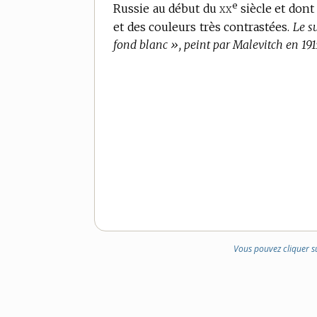
e
xx
Russie au début du
DE
siècle et dont
DOMAINE
et des couleurs très contrastées.
Le s
:
fond blanc », peint par Malevitch en 19
Vous pouvez cliquer s