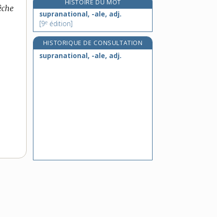
HISTOIRE DU MOT
êche
suprémacisme, n. m.
supranational, -ale, adj.
suprémaciste, adj.
e
[9
édition]
suprématie, n. f.
HISTORIQUE DE CONSULTATION
suprématisme, n. m.
supranational, -ale, adj.