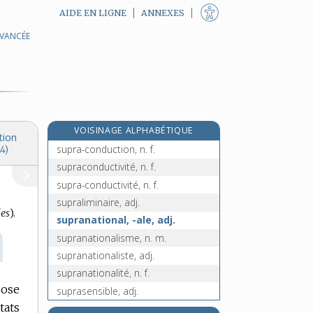
AIDE EN LIGNE
ANNEXES
AVANCÉE
supputer, v. tr.
supra [I], adv.
supra- [II], préf.
supraconducteur, -trice, adj.
supra-conducteur, -trice, adj.
VOISINAGE ALPHABÉTIQUE
supraconduction, n. f.
tion
supra-conduction, n. f.
4)
supraconductivité, n. f.
supra-conductivité, n. f.
supraliminaire, adj.
les
).
supranational, -ale, adj.
supranationalisme, n. m.
supranationaliste, adj.
supranationalité, n. f.
pose
suprasensible, adj.
tats
supraterrestre, adj.