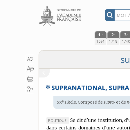
Aller au contenu
1
2
3
re
e
e
1694
1718
174
su
✻
SUPRANATIONAL, SUPR
xx
e
Étymologie
siècle. Composé de
supra‑
et de
n
:
Se dit d’une institution, 
MARQUE
POLITIQUE.
dans certains domaines d’une autori
DE